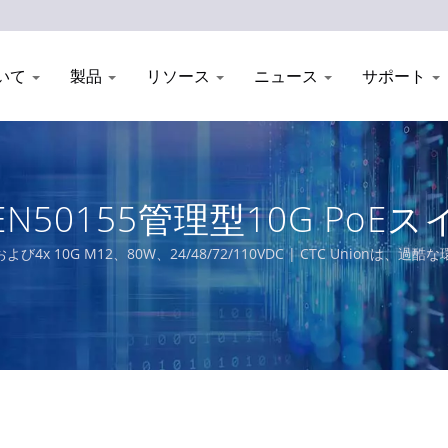
いて
製品
リソース
ニュース
サポート
PH EN50155管理型10G P
 | CTC Union
12、4x PoEおよび4x 10G M12、80W、24/48/72/110VDC | CT
います。私たちの包括的な製品ポートフォリオには、L3/L2マネージド
50-3、E-Mark要件を満たす認定イーサネットスイッチが含まれています。