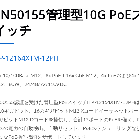
EN50155管理型10G PoE
イッチ
TP-12164XTM-12PH
x 10/100Base M12、8x PoE + 16x GbE M12、4x PoEおよび4x 
2、80W、24/48/72/110VDC
N50155認証を受けた管理型PoEスイッチITP-12164XTM-12PH
10ギガビット、16のギガビットM12 Xコードイーサネットポー
ガビットM12 Dコードを提供し、合計12ポートのPoEを備え、P
スの電力の自動検出、自動リセット、PoEスケジューリングな
まなPoE操作機能をサポートしています。