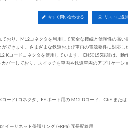
今すぐ問い合わせる
リストに追
れており、M12コネクタを利用して安全な接続と信頼性の高い
とができます。さまざまな鉄道および車両の電源要件に対応し
のM12 Kコードコネクタを使用しています。 EN50155認証は、
をカバーしており、スイッチを車両や鉄道車両のアプリケーシ
ード) コネクタ、FE ポート用の M12 Dコード、GbE または 1
TU-T G.8032 イーサネット保護リング (ERPS) 冗長配線用