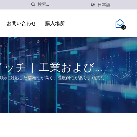
日本語
お問い合わせ
購入場所
0
oEスイッチ | 工業および通
C Unionは、過酷な環境に対応した信頼性が高く、温度耐性があり、頑丈な産
スイッチ、PoEソリューション、および鉄道、電力ユーテ