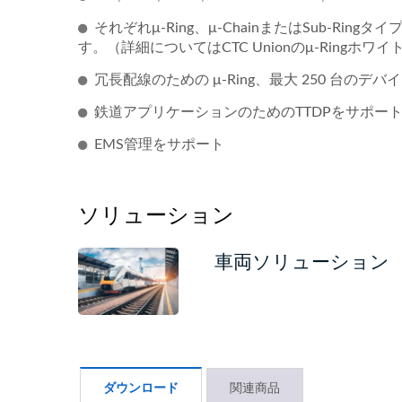
それぞれμ-Ring、μ-ChainまたはSub-
す。（詳細についてはCTC Unionのμ-Ringホ
冗長配線のための μ-Ring、最大 250 台のデバ
鉄道アプリケーションのためのTTDPをサポー
EMS管理をサポート
ソリューション
車両ソリューション
L2+マネージドPoEスイッチ
産業
ダウンロード
関連商品