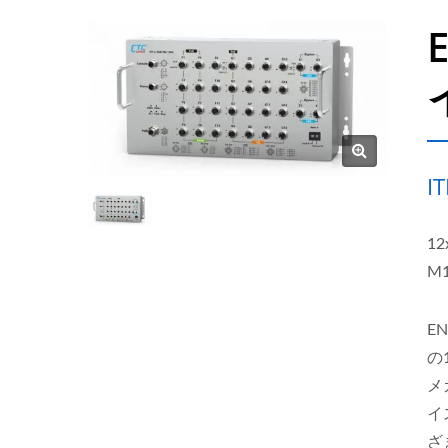
I
12
M1
E
の
メ
イ
ざ