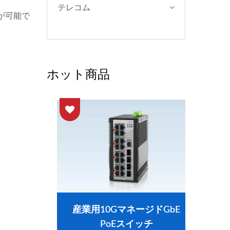
テレコム
用が可能で
ホット商品
イッチ
産業用10GマネージドGbE
L2
PoEスイッチ