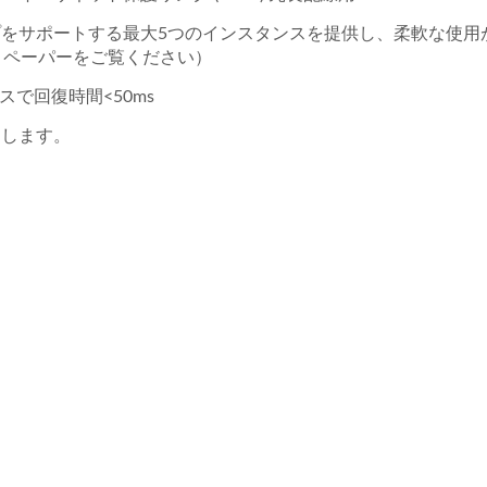
Ringタイプをサポートする最大5つのインスタンスを提供し、柔軟な使
ワイトペーパーをご覧ください）
イスで回復時間<50ms
トします。
用10GマネージドGbE
L2+マネージドPoEス
PoEスイッチ