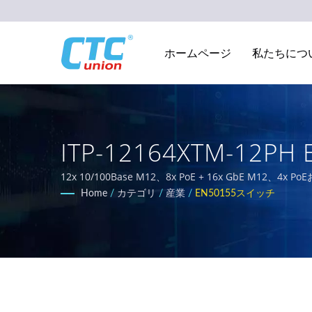
ホームページ
私たちにつ
ITP-12164XTM-12
信ネットワーク機器メーカー
12x 10/100Base M12、8x PoE + 16x GbE M
業用ネットワーキングソリューションの提供に取り組んで
Home
/
カテゴリ
/
産業
/
EN50155スイッチ
ィリティ、輸送、ネットワークのEN50155、IEC 618