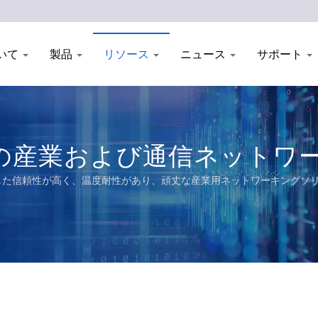
いて
製品
リソース
ニュース
サポート
らの産業および通信ネットワ
環境に対応した信頼性が高く、温度耐性があり、頑丈な産業用ネットワーキン
Eソリューション、および鉄道、電力ユーティリティ、輸送、ネットワークのEN