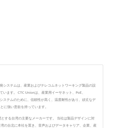
nのソフトウェア開発システムは、産業およびテレコムネットワーキング製品の設
ます。 CTC Unionは、産業用イーサネット、PoE、
ティカルシステムのために、信頼性が高く、温度耐性があり、頑丈なデ
ることに強い意欲を持っています。
専門とする台湾の主要なメーカーです。 当社は製品デザインに対
Unionは、台湾の台北に本社を置き、音声およびデータキャリア、企業、産