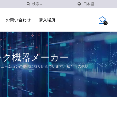
日本語
お問い合わせ
購入場所
0
ーク機器メーカー
グソリューションの提供に取り組んでいます。私たちの包括的
50155、IEC 61850-3、E-Mark要件を満たす認