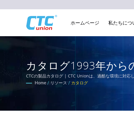
ホームページ
私たちにつ
カタログ1993年か
CTCの製品カタログ | CTC Unionは、過酷な
な製品ポートフォリオには、L3/L2マネージドスイッチ、Po
Home
/
リソース
/
カタログ
定イーサネットスイッチが含まれています。