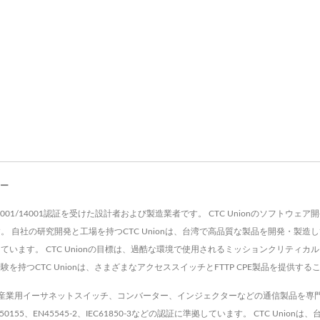
カー
3年に設立され、ISO9001/14001認証を受けた設計者および製造業者です。 CTC Unio
。 自社の研究開発と工場を持つCTC Unionは、台湾で高品質な製品を開発・製造してい
提供しています。 CTC Unionの目標は、過酷な環境で使用されるミッションクリ
を持つCTC Unionは、さまざまなアクセススイッチとFTTP CPE製品を提供す
ダー、産業用イーサネットスイッチ、コンバーター、インジェクターなどの通信製品を
、EN50155、EN45545-2、IEC61850-3などの認証に準拠しています。 CTC 