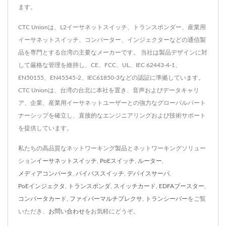
ます。
CTC Unionは、L2イーサネットスイッチ、トランスポンダー、産業用
イーサネットスイッチ、コンバーター、インジェクターなどの通信製
品を専門とする台湾の主要なメーカーです。 当社は製品デザインに対
して厳格な管理を維持し、CE、FCC、UL、IEC 62443-4-1、
EN50155、EN45545-2、IEC61850-3などの認証に準拠しています。
CTC Unionは、台湾の台北に本社を置き、音声およびデータキャリ
ア、企業、産業用イーサネットユーザーとの強力なグローバルパート
ナーシップを確立し、直接的なエンジニアリングおよび技術サポート
を提供しています。
私たちの高品質なネットワーキング製品とネットワーキングソリュー
ション
イーサネットスイッチ
,
PoEスイッチ
,
ルーター
,
メディアコンバータ
,
バイパススイッチ
,
デバイスサーバ
,
PoEインジェクタ
,
トランスポンダ
,
スイッチカード
,
EDFAブースター
,
コンバータカード
,
ファイバーマルチプレクサ
,
トランシーバー
をご覧
いただき、
お問い合わせ
をお気軽にどうぞ。