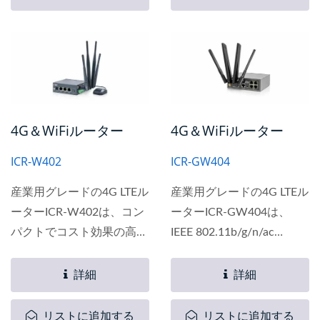
ネットワークへのアップリ
イルデータネットワークへ
ンクをサポートしていま
のアップリンクをサポート
す。...
しています。...
4G＆WiFiルーター
4G＆WiFiルーター
ICR-W402
ICR-GW404
産業用グレードの4G LTEル
産業用グレードの4G LTEル
ーターICR-W402は、コン
ーターICR-GW404は、
パクトでコスト効果の高い
IEEE 802.11b/g/n/ac
製品で、2つのLANと1つの
WLANと4G LTEセルラー技
WANのファーストイーサ
術を組み合わせた高性能で
詳細
詳細
ネット接続を提供し、
コスト効果の高い製品で、
2G/3G/4Gのセルラーモバ
柔軟なワイヤレスネットワ
リストに追加する
リストに追加する