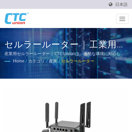
日本語
セルラールーター | 工業用イ
ーサネットスイッチメーカー
産業用セルラールーター | CTC Unionは、過酷な環境に対応した
信頼性が高く、温度耐性があり、頑丈な産業用ネットワーキング
Home
/
カテゴリ
/
産業
/
セルラールーター
| CTC Union
ソリューションの提供に取り組んでいます。私たちの包括的な製
品ポートフォリオには、L3/L2マネージドスイッチ、PoEソリュー
ション、および鉄道、電力ユーティリティ、輸送、ネットワーク
のEN50155、IEC 61850-3、E-Mark要件を満たす認定イーサネッ
トスイッチが含まれています。