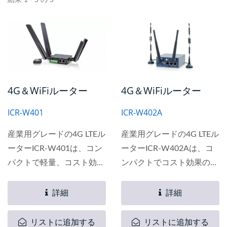
結果 1 - 5 の 5
4G＆WiFiルーター
4G＆WiFiルーター
ICR-W401
ICR-W402A
産業用グレードの4G LTEル
産業用グレードの4G LTEル
ーターICR-W401は、コン
ーターICR-W402Aは、コ
パクトで軽量、コスト効果
ンパクトでコスト効果の高
の高い製品で、1つのLAN
い製品で、2つのLANと1つ
と1つのWANのファースト
のWANのファーストイー
詳細
詳細
イーサネット接続を持ち、
サネット接続を提供し、
2G/3G/4Gモバイルデータ
2G/3G/4Gのセルラーモバ
リストに追加する
リストに追加する