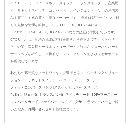
CTC Unionは、L2イーサネットスイッチ、トランスポンダー、産業用
イーサネットスイッチ、コンバーター、インジェクターなどの通信製
品を専門とする台湾の主要なメーカーです。 当社は製品デザインに対
して厳格な管理を維持し、CE、FCC、UL、IEC 62443-4-1、
EN50155、EN45545-2、IEC61850-3などの認証に準拠しています。
CTC Unionは、台湾の台北に本社を置き、音声およびデータキャリ
ア、企業、産業用イーサネットユーザーとの強力なグローバルパート
ナーシップを確立し、直接的なエンジニアリングおよび技術サポート
を提供しています。
私たちの高品質なネットワーキング製品とネットワーキングソリュー
ション
イーサネットスイッチ
,
PoEスイッチ
,
ルーター
,
メディアコンバータ
,
バイパススイッチ
,
デバイスサーバ
,
PoEインジェクタ
,
トランスポンダ
,
スイッチカード
,
EDFAブースター
,
コンバータカード
,
ファイバーマルチプレクサ
,
トランシーバー
をご覧
いただき、
お問い合わせ
をお気軽にどうぞ。