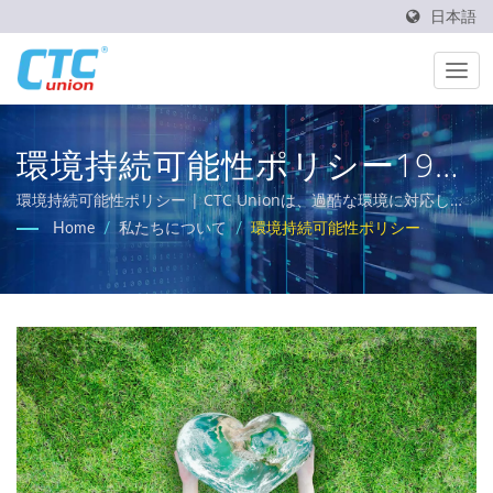
日本語
環境持続可能性ポリシー1993
年からの産業および通信ネッ
環境持続可能性ポリシー | CTC Unionは、過酷な環境に対応した
信頼性が高く、温度耐性があり、頑丈な産業用ネットワーキング
Home
/
私たちについて
/
環境持続可能性ポリシー
トワーク機器メーカー
ソリューションの提供に取り組んでいます。私たちの包括的な製
品ポートフォリオには、L3/L2マネージドスイッチ、PoEソリュー
ション、および鉄道、電力ユーティリティ、輸送、ネットワーク
のEN50155、IEC 61850-3、E-Mark要件を満たす認定イーサネッ
トスイッチが含まれています。