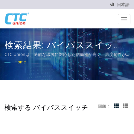
日本語
検索結果: バイパススイッチ
| 産業およびテレコムネット
CTC Unionは、過酷な環境に対応した信頼性が高く、温度耐性が
あり、頑丈な産業用ネットワーキングソリューションの提供に取
Home
ワーク機器メーカー | CTC
り組んでいます。私たちの包括的な製品ポートフォリオには、
L3/L2マネージドスイッチ、PoEソリューション、および鉄道、電
Union
力ユーティリティ、輸送、ネットワークのEN50155、IEC 61850-
3、E-Mark要件を満たす認定イーサネットスイッチが含まれてい
ます。
検索する バイパススイッチ
画面：