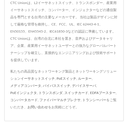
CTC Unionは、L2イーサネットスイッチ、トランスポンダー、産業用
イーサネットスイッチ、コンバーター、インジェクターなどの通信製
品を専門とする台湾の主要なメーカーです。 当社は製品デザインに対
して厳格な管理を維持し、CE、FCC、UL、IEC 62443-4-1、
EN50155、EN45545-2、IEC61850-3などの認証に準拠しています。
CTC Unionは、台湾の台北に本社を置き、音声およびデータキャリ
ア、企業、産業用イーサネットユーザーとの強力なグローバルパート
ナーシップを確立し、直接的なエンジニアリングおよび技術サポート
を提供しています。
私たちの高品質なネットワーキング製品とネットワーキングソリュー
ション
イーサネットスイッチ
,
PoEスイッチ
,
ルーター
,
メディアコンバータ
,
バイパススイッチ
,
デバイスサーバ
,
PoEインジェクタ
,
トランスポンダ
,
スイッチカード
,
EDFAブースター
,
コンバータカード
,
ファイバーマルチプレクサ
,
トランシーバー
をご覧
いただき、
お問い合わせ
をお気軽にどうぞ。