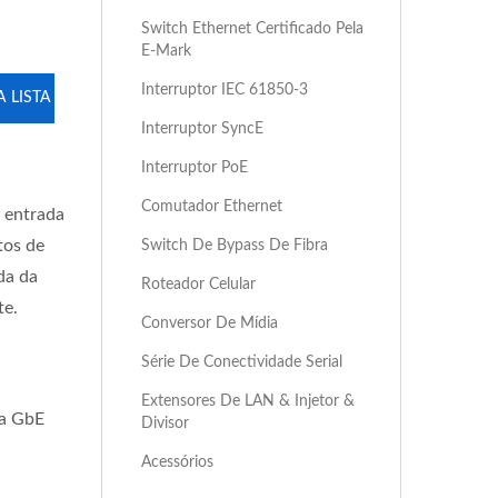
Switch Ethernet Certificado Pela
E-Mark
Interruptor IEC 61850-3
 LISTA
Interruptor SyncE
Interruptor PoE
Comutador Ethernet
e entrada
tos de
Switch De Bypass De Fibra
da da
Roteador Celular
te.
Conversor De Mídia
Série De Conectividade Serial
Extensores De LAN & Injetor &
ta GbE
Divisor
Acessórios