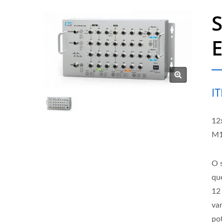
I
12
M1
O 
qu
12
va
po