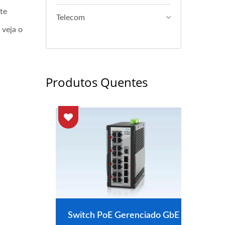
te
Telecom
 veja o
Produtos Quentes
o L2+
Switch PoE Gerenciado GbE
Swi