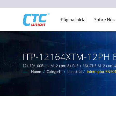
Página inicial
Sobre Nós
ITP-12164XTM-12PH E
Fabricante De Equipa
12x 10/100Base M12 com 8x PoE + 16x GbE M12 com 4x
confiáveis, resistentes a temperaturas e robustas, p
Home
/
Categoria
/
Industrial
/
Interruptor EN50
| CTC Union
PoE e switches Ethernet certificados que atendem aos 