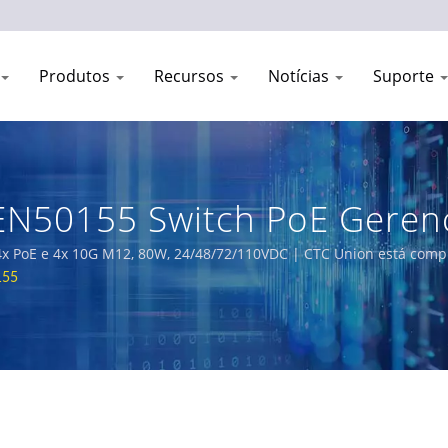
Produtos
Recursos
Notícias
Suporte
N50155 Switch PoE Geren
mentos De Rede Industria
 PoE e 4x 10G M12, 80W, 24/48/72/110VDC | CTC Union está compr
rojetadas para ambientes adversos. Nosso portfólio abrangente de p
155
requisitos EN50155, IEC 61850-3 e E-Mark para ferrovias, utilidade