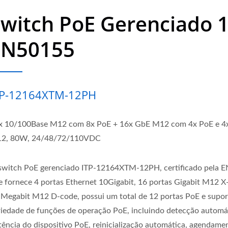
Switch PoE Gerenciado 
EN50155
TP-12164XTM-12PH
x 10/100Base M12 com 8x PoE + 16x GbE M12 com 4x PoE e 4
2, 80W, 24/48/72/110VDC
switch PoE gerenciado ITP-12164XTM-12PH, certificado pela 
e fornece 4 portas Ethernet 10Gigabit, 16 portas Gigabit M12 X
 Megabit M12 D-code, possui um total de 12 portas PoE e supo
riedade de funções de operação PoE, incluindo detecção automá
tência do dispositivo PoE, reinicialização automática, agendame