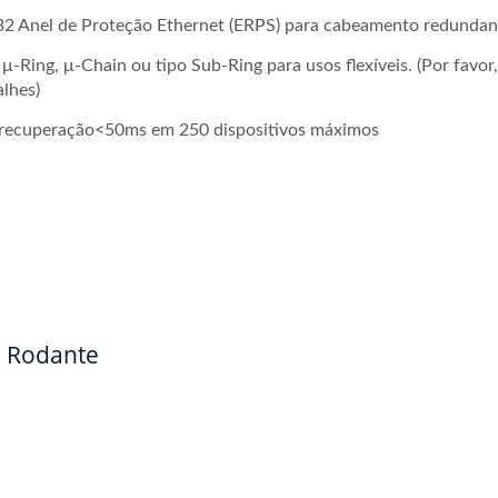
32 Anel de Proteção Ethernet (ERPS) para cabeamento redundan
-Ring, μ-Chain ou tipo Sub-Ring para usos flexíveis. (Por favor,
lhes)
recuperação<50ms em 250 dispositivos máximos
l Rodante
ch PoE Gerenciado GbE
Switch PoE Gerenciad