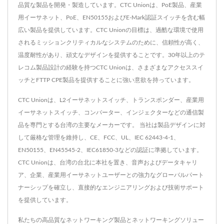
品質な製品を開発・製造しています。CTC Unionは、PoE製品、産業
用イーサネット、PoE、EN50155およびE-Mark認証スイッチを含む幅
広い製品を提供しています。CTC Unionの目標は、過酷な環境で使用
されるミッションクリティカルなシステムのために、信頼性が高く、
温度耐性があり、頑丈なデザインを提供することです。30年以上のテ
レコム製品設計の経験を持つCTC Unionは、さまざまなアクセススイ
ッチとFTTP CPE製品を提供することに強い意欲を持っています。
CTC Unionは、L2イーサネットスイッチ、トランスポンダー、産業用
イーサネットスイッチ、コンバーター、インジェクターなどの通信製
品を専門とする台湾の主要なメーカーです。 当社は製品デザインに対
して厳格な管理を維持し、CE、FCC、UL、IEC 62443-4-1、
EN50155、EN45545-2、IEC61850-3などの認証に準拠しています。
CTC Unionは、台湾の台北に本社を置き、音声およびデータキャリ
ア、企業、産業用イーサネットユーザーとの強力なグローバルパート
ナーシップを確立し、直接的なエンジニアリングおよび技術サポート
を提供しています。
私たちの高品質なネットワーキング製品とネットワーキングソリュー