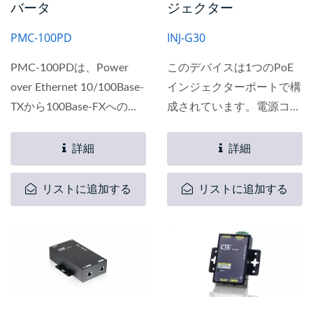
バータ
ジェクター
PMC-100PD
INJ-G30
PMC-100PDは、Power
このデバイスは1つのPoE
over Ethernet 10/100Base-
インジェクターポートで構
TXから100Base-FXへの非
成されています。電源コン
管理型PD（パワーデバイ
セントの位置の制限を解決
ス）です。...
し、システム設計者にPD
詳細
詳細
ネットワークデバイスをど
こにでも配置できる柔軟な
リストに追加する
リストに追加する
ソリューションを提供しま
す。コンパクトなサイズと
壁取り付けは、簡単なイン
ストールのために特別に設
計されています。スペース
が限られている場所にも設