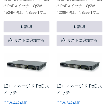
のPoEスイッチ、QSW-
のPoEスイッチ、QSW-
4624MPは、NBase-Tマル
4208MPは、NBase-Tマル
チギガビット技術を活用し
チギガビット技術を活用し
ており、中小企業やエンタ
ており、SOHOや小規模ビ
詳細
詳細
ープライズが既存の
ジネスが既存の
Cat5e/Cat6配線インフラ
Cat5e/Cat6配線インフラ
リストに追加する
リストに追加する
を使用して1Gbpsからマル
を使用して1Gbpsからマル
チギガビット速度への信頼
チギガビット速度への信頼
性の高い安全なイーサネッ
性の高い安全なイーサネッ
トベースの高速ネットワー
トベースの高速ネットワー
クアクセスに移行するため
クアクセスに移行するため
に設計されています。...
に設計されています。...
L2+ マネージド PoE ス
L2+ マネージド PoE ス
イッチ
イッチ
GSW-4424MP
GSW-3424MP