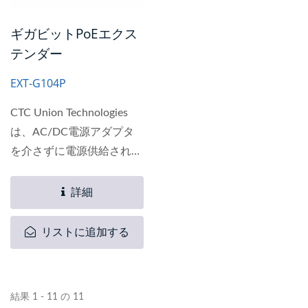
ギガビットPoEエクス
テンダー
EXT-G104P
CTC Union Technologies
は、AC/DC電源アダプタ
を介さずに電源供給される
5ポートPoEエクステンダ
ー、モデル名EXT-G104Pを
詳細
発表しました。これは、
PoE++/PD準拠の1ポート
リストに追加する
GigabitベースRJ45と、
POE+/PSE準拠の4ポート
GigabitベースRJ45を特徴
結果 1 - 11 の 11
としています。...