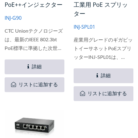
PoE++インジェクター
工業用 PoE スプリッ
置でき、さらにスムーズな
ター
ネットワーク移行とネット
INJ-G90
ワーク容量の簡単なアップ
INJ-SPL01
グレードを提供します。
CTC Unionテクノロジーズ
は、最新のIEEE 802.3bt
産業用グレードのギガビッ
PoE標準に準拠した次世代
トイーサネットPoEスプリ
PoE++インジェクター、モ
ッターINJ-SPL01は、
デル名INJ-G90を発表しま
IEEE802.3af/at標準に準拠
詳細
した。Cat...
したPoE電源機器から電力
詳細
を供給でき、データ伝送と
リストに追加する
12/19/24Vdc電力を非PoE
リストに追加する
機器に分離します。...