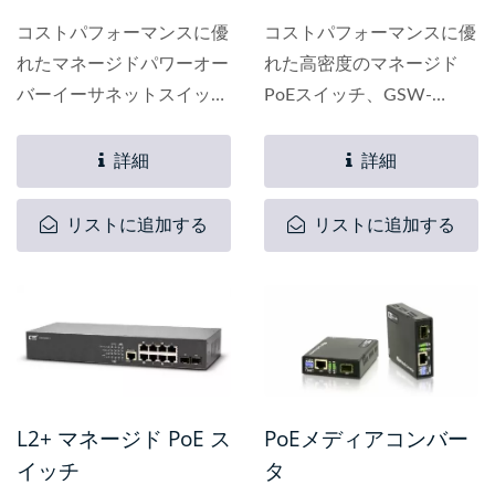
コストパフォーマンスに優
コストパフォーマンスに優
れたマネージドパワーオー
れた高密度のマネージド
バーイーサネットスイッチ
PoEスイッチ、GSW-
の高密度バージョン、
3424MPは、中小企業およ
GSW-4424MPは、中小企
びエンタープライズネット
詳細
詳細
業およびエンタープライズ
ワークアプリケーション向
ネットワークアプリケーシ
けに設計されています。各
リストに追加する
リストに追加する
ョン向けに設計されていま
イーサネット銅ポートは、
す。...
最大30Wの電力供給を行
うIEEE...
L2+ マネージド PoE ス
PoEメディアコンバー
イッチ
タ