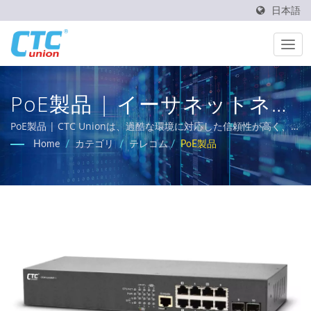
日本語
PoE製品 | イーサネットネッ
トワーク製品メーカー - CTC
PoE製品 | CTC Unionは、過酷な環境に対応した信頼性が高く、温
度耐性があり、頑丈な産業用ネットワーキングソリューションの
Home
/
カテゴリ
/
テレコム
/
PoE製品
Union
提供に取り組んでいます。私たちの包括的な製品ポートフォリオ
には、L3/L2マネージドスイッチ、PoEソリューション、および鉄
道、電力ユーティリティ、輸送、ネットワークのEN50155、IEC
61850-3、E-Mark要件を満たす認定イーサネットスイッチが含ま
れています。