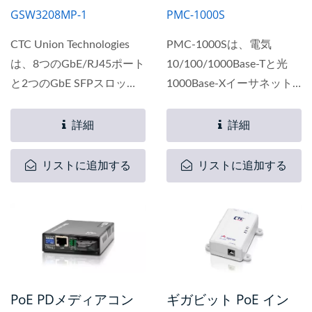
GSW3208MP-1
PMC-1000S
CTC Union Technologies
PMC-1000Sは、電気
は、8つのGbE/RJ45ポート
10/100/1000Base-Tと光
と2つのGbE SFPスロット
1000Base-Xイーサネット
を備えたコスト効率の高い
間の変換をサポートする管
高性能マネージドパワーオ
理されたギガビットイーサ
詳細
詳細
ーバーイーサネットスイッ
ネットメディアコンバータ
チ、GSW3208MP-1の強化
であり、PSE（電源装置）
リストに追加する
リストに追加する
版を発表しました。...
としてPoE+電力をイーサ
ネット経由で提供しま
す。...
PoE PDメディアコン
ギガビット PoE イン