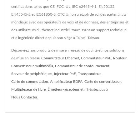
certifications telles que CE, FCC, UL, IEC 62443-4-1, EN50155,
EN45545-2 et IEC61850-3. CTC Union a établi de solides partenariats
mondiaux avec des opérateurs de voix et de données, des entreprises et
des utilisateurs d'Ethernet industriel, fournissant un support technique
et d'ingénierie direct depuis son siège à Taipei, Taïwan.
Découvrez nos produits de mise en réseau de qualité et nos solutions
de mise en réseau
Commutateur Ethernet
,
Commutateur PoE
,
Routeur
,
Convertisseur multimédia
,
Commutateur de contournement
,
Serveur de périphériques
,
Injecteur PoE
,
Transpondeur
,
Carte de commutation
,
Amplificateur EDFA
,
Carte de convertisseur
,
Multiplexeur de fibre
,
Émetteur-récepteur
et n'hésitez pas à
Nous Contacter
.