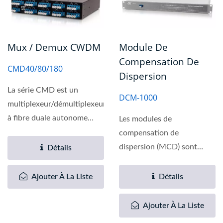
Mux / Demux CWDM
Module De
Compensation De
CMD40/80/180
Dispersion
La série CMD est un
DCM-1000
multiplexeur/démultiplexeur
à fibre duale autonome
Les modules de
pour les longueurs...
compensation de
dispersion (MCD) sont
Détails
conçus pour compenser la
dispersion des fibres...
Ajouter À La Liste
Détails
Ajouter À La Liste