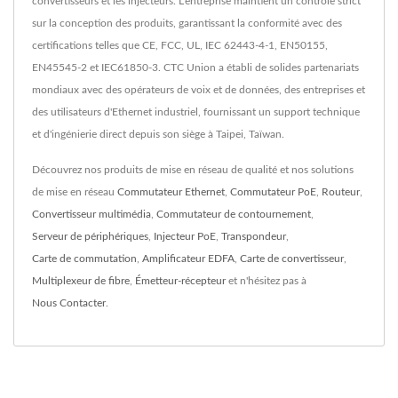
convertisseurs et les injecteurs. L'entreprise maintient un contrôle strict
sur la conception des produits, garantissant la conformité avec des
certifications telles que CE, FCC, UL, IEC 62443-4-1, EN50155,
EN45545-2 et IEC61850-3. CTC Union a établi de solides partenariats
mondiaux avec des opérateurs de voix et de données, des entreprises et
des utilisateurs d'Ethernet industriel, fournissant un support technique
et d'ingénierie direct depuis son siège à Taipei, Taïwan.
Découvrez nos produits de mise en réseau de qualité et nos solutions
de mise en réseau
Commutateur Ethernet
,
Commutateur PoE
,
Routeur
,
Convertisseur multimédia
,
Commutateur de contournement
,
Serveur de périphériques
,
Injecteur PoE
,
Transpondeur
,
Carte de commutation
,
Amplificateur EDFA
,
Carte de convertisseur
,
Multiplexeur de fibre
,
Émetteur-récepteur
et n'hésitez pas à
Nous Contacter
.