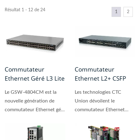
Résultat 1 - 12 de 24
1
2
Commutateur
Commutateur
Ethernet Géré L3 Lite
Ethernet L2+ CSFP
Le GSW-4804CM est la
Les technologies CTC
nouvelle génération de
Union dévoilent le
commutateur Ethernet géré
commutateur Ethernet
L3 lite pour les
spécial BX optics (SFP
applications...
compact),...