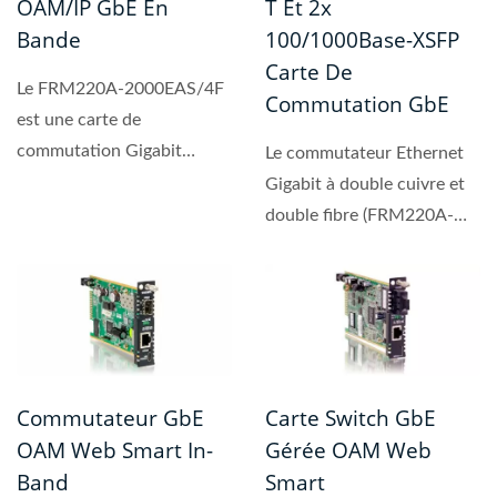
OAM/IP GbE En
T Et 2x
Bande
100/1000Base-XSFP
Carte De
Le FRM220A-2000EAS/4F
Commutation GbE
est une carte de
commutation Gigabit
Le commutateur Ethernet
Ethernet à enficher gérée,
Gigabit à double cuivre et
conçue...
double fibre (FRM220A-
1002ES) conçu pour...
Commutateur GbE
Carte Switch GbE
OAM Web Smart In-
Gérée OAM Web
Band
Smart