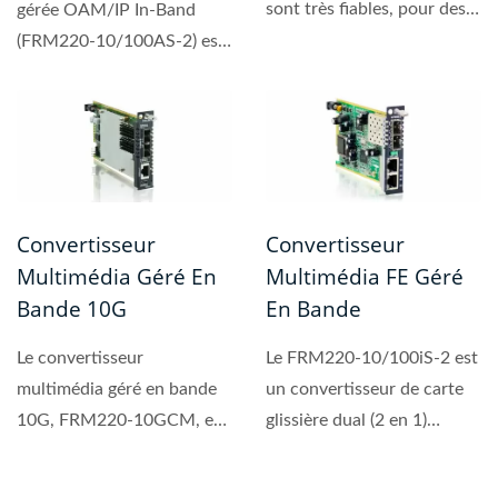
sont très fiables, pour des
gérée OAM/IP In-Band
applications de
(FRM220-10/100AS-2) est
communication...
une solution Fast
Ethernet...
Convertisseur
Convertisseur
Multimédia Géré En
Multimédia FE Géré
Bande 10G
En Bande
Le convertisseur
Le FRM220-10/100iS-2 est
multimédia géré en bande
un convertisseur de carte
10G, FRM220-10GCM, est
glissière dual (2 en 1)
un convertisseur Ethernet...
10/100Base Ethernet...