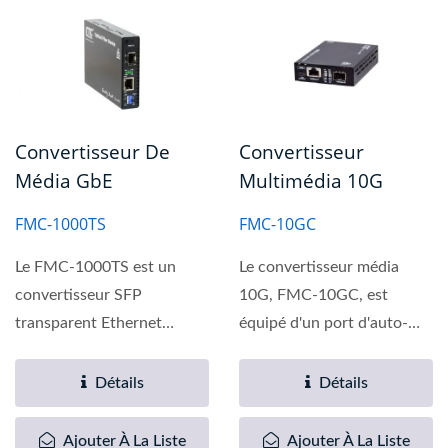
Convertisseur De
Convertisseur
Média GbE
Multimédia 10G
FMC-1000TS
FMC-10GC
Le FMC-1000TS est un
Le convertisseur média
convertisseur SFP
10G, FMC-10GC, est
transparent Ethernet
équipé d'un port d'auto-
Gigabit 1000Base-T vers
négociation
1000Base-SX/LX...
10G/5G/2.5G/1G/100BASE-
Détails
Détails
T...
Ajouter À La Liste
Ajouter À La Liste