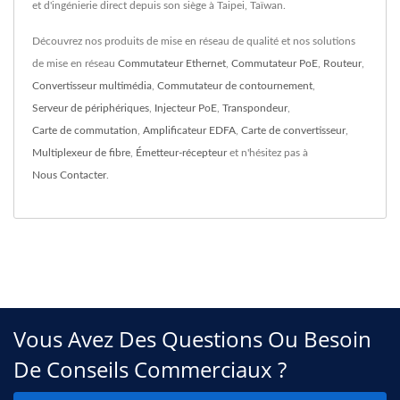
et d'ingénierie direct depuis son siège à Taipei, Taïwan.
Découvrez nos produits de mise en réseau de qualité et nos solutions
de mise en réseau
Commutateur Ethernet
,
Commutateur PoE
,
Routeur
,
Convertisseur multimédia
,
Commutateur de contournement
,
Serveur de périphériques
,
Injecteur PoE
,
Transpondeur
,
Carte de commutation
,
Amplificateur EDFA
,
Carte de convertisseur
,
Multiplexeur de fibre
,
Émetteur-récepteur
et n'hésitez pas à
Nous Contacter
.
Vous Avez Des Questions Ou Besoin
De Conseils Commerciaux ?