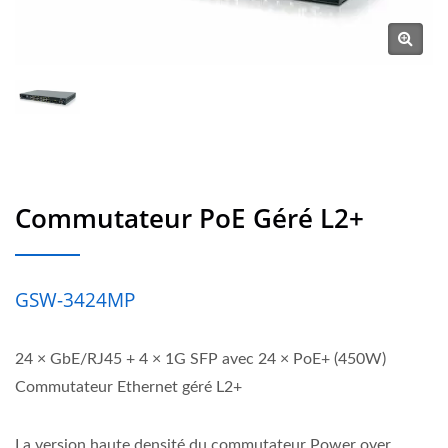
Commutateur PoE Géré L2+
GSW-3424MP
24 × GbE/RJ45 + 4 × 1G SFP avec 24 × PoE+ (450W)
Commutateur Ethernet géré L2+
La version haute densité du commutateur Power over