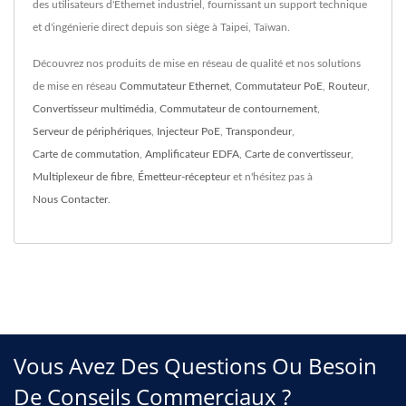
des utilisateurs d'Ethernet industriel, fournissant un support technique
et d'ingénierie direct depuis son siège à Taipei, Taïwan.
Découvrez nos produits de mise en réseau de qualité et nos solutions
de mise en réseau
Commutateur Ethernet
,
Commutateur PoE
,
Routeur
,
Convertisseur multimédia
,
Commutateur de contournement
,
Serveur de périphériques
,
Injecteur PoE
,
Transpondeur
,
Carte de commutation
,
Amplificateur EDFA
,
Carte de convertisseur
,
Multiplexeur de fibre
,
Émetteur-récepteur
et n'hésitez pas à
Nous Contacter
.
Vous Avez Des Questions Ou Besoin
De Conseils Commerciaux ?