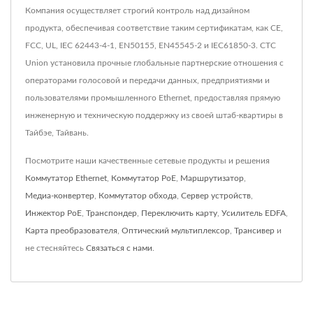
Компания осуществляет строгий контроль над дизайном
продукта, обеспечивая соответствие таким сертификатам, как CE,
FCC, UL, IEC 62443-4-1, EN50155, EN45545-2 и IEC61850-3. CTC
Union установила прочные глобальные партнерские отношения с
операторами голосовой и передачи данных, предприятиями и
пользователями промышленного Ethernet, предоставляя прямую
инженерную и техническую поддержку из своей штаб-квартиры в
Тайбэе, Тайвань.
Посмотрите наши качественные сетевые продукты и решения
Коммутатор Ethernet
,
Коммутатор PoE
,
Маршрутизатор
,
Медиа-конвертер
,
Коммутатор обхода
,
Сервер устройств
,
Инжектор PoE
,
Транспондер
,
Переключить карту
,
Усилитель EDFA
,
Карта преобразователя
,
Оптический мультиплексор
,
Трансивер
и
не стесняйтесь
Связаться с нами
.