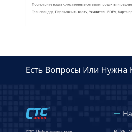
Посмотрите наши качественные сетевые продукты и реше
Транспондер
,
Переключить карту
,
Усилитель EDFA
,
Карта п
Есть Вопросы Или Нужна 
На
8F., N