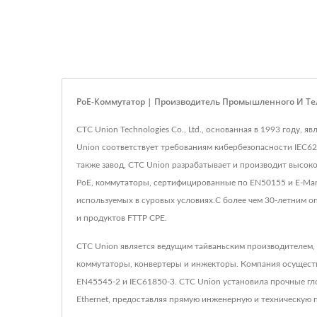
PoE-Коммутатор | Производитель Промышленного И Те
CTC Union Technologies Co., Ltd., основанная в 1993 год
Union соответствует требованиям кибербезопасности IEC6
также завод, CTC Union разрабатывает и производит высок
PoE, коммутаторы, сертифицированные по EN50155 и E-Mar
используемых в суровых условиях.С более чем 30-летним 
и продуктов FTTP CPE.
CTC Union является ведущим тайваньским производителем,
коммутаторы, конвертеры и инжекторы. Компания осуществля
EN45545-2 и IEC61850-3. CTC Union установила прочные г
Ethernet, предоставляя прямую инженерную и техническую п