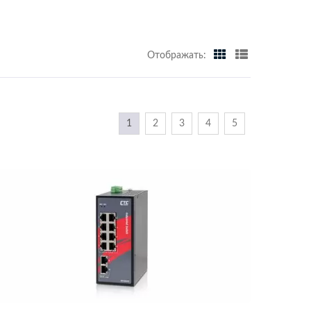
Отображать:
1
2
3
4
5