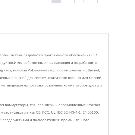
ителем.Система разработки программного обеспечения CTC
дуктов.Имея собственные исследования и разработки, а
дуктов, включая PoE-коммутатор, промышленный Ethernet,
очных решений для систем, критически важных для миссий,
 мотивирован на поставку различных коммутаторов доступа
rnet коммутаторы, транспондеры и промышленные Ethernet
 сертификатам, как CE, FCC, UL, IEC 62443-4-1, EN50155,
ых, предприятиями и пользователями промышленного