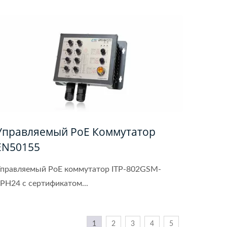
Управляемый PoE Коммутатор
EN50155
правляемый PoE коммутатор ITP-802GSM-
PH24 с сертификатом...
1
2
3
4
5