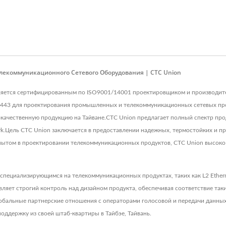
лекоммуникационного Сетевого Оборудования | CTC Union
у, является сертифицированным по ISO9001/14001 проектировщиком и производ
2443 для проектирования промышленных и телекоммуникационных сетевых про
окачественную продукцию на Тайване.CTC Union предлагает полный спектр про
k.Цель CTC Union заключается в предоставлении надежных, термостойких и пр
опытом в проектировании телекоммуникационных продуктов, CTC Union высоко
 специализирующимся на телекоммуникационных продуктах, таких как L2 Ethe
ет строгий контроль над дизайном продукта, обеспечивая соответствие таким
лобальные партнерские отношения с операторами голосовой и передачи данн
оддержку из своей штаб-квартиры в Тайбэе, Тайвань.