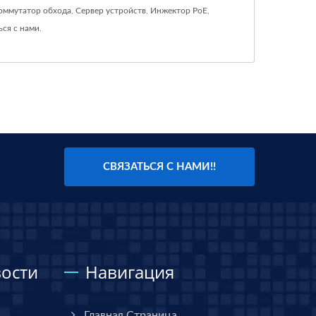
оммутатор обхода
,
Сервер устройств
,
Инжектор PoE
,
ься с нами
.
СВЯЗАТЬСЯ С НАМИ!!
ости
Навигация
Главная Страница