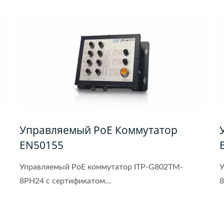
Управляемый PoE Коммутатор
EN50155
Управляемый PoE коммутатор ITP-G802TM-
У
8PH24 с сертификатом...
8