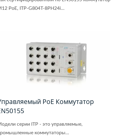
12 PoE, ITP-G804T-8PH24i...
Управляемый PoE Коммутатор
EN50155
одели серии ITP - это управляемые,
ромышленные коммутаторы...