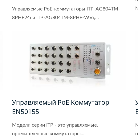
M
Управляемые PoE-коммутаторы ITP-AG804TM-
8PHE24i и ITP-AG804TM-8PHE-WVi,...
Управляемый PoE Коммутатор
EN50155
Модели серии ITP - это управляемые,
М
промышленные коммутаторы...
п