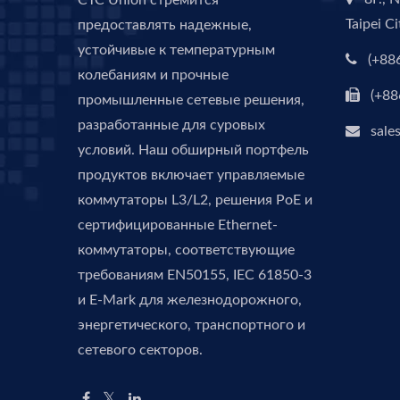
CTC Union стремится
Taipei C
предоставлять надежные,
устойчивые к температурным
(+88
колебаниям и прочные
(+88
промышленные сетевые решения,
разработанные для суровых
sale
условий. Наш обширный портфель
продуктов включает управляемые
коммутаторы L3/L2, решения PoE и
сертифицированные Ethernet-
коммутаторы, соответствующие
требованиям EN50155, IEC 61850-3
и E-Mark для железнодорожного,
энергетического, транспортного и
сетевого секторов.