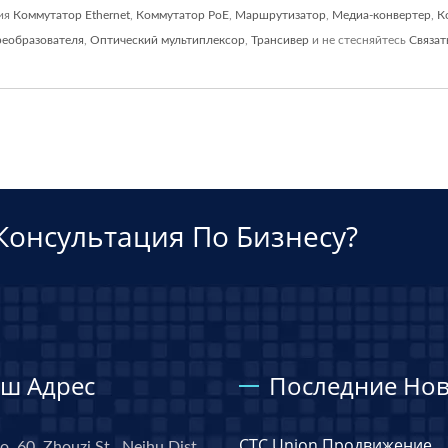
ния
Коммутатор Ethernet
,
Коммутатор PoE
,
Маршрутизатор
,
Медиа-конвертер
,
К
реобразователя
,
Оптический мультиплексор
,
Трансивер
и не стесняйтесь
Связат
Консультация По Бизнесу?
ш Адрес
Последние Нов
CTC Union Продвижение
o. 60, Zhouzi St., Neihu Dist.,