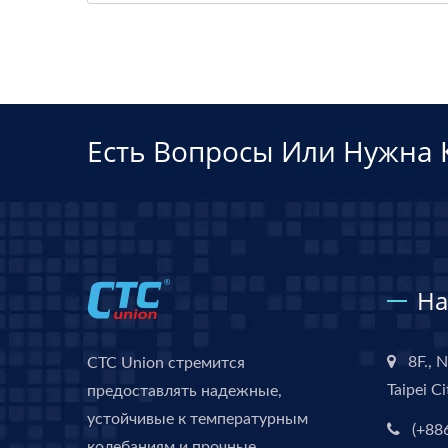
Есть Вопросы Или Нужна 
На
8F., N
CTC Union стремится
Taipei C
предоставлять надежные,
устойчивые к температурным
(+88
колебаниям и прочные