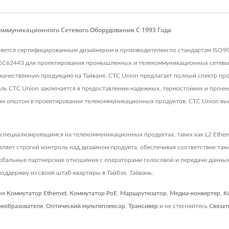
оммуникационного Сетевого Оборудования С 1993 Года
, является сертифицированным дизайнером и производителем по стандартам IS
IEC62443 для проектирования промышленных и телекоммуникационных сетевых
качественную продукцию на Тайване. CTC Union предлагает полный спектр про
ль CTC Union заключается в предоставлении надежных, термостойких и прочны
тним опытом в проектировании телекоммуникационных продуктов, CTC Union вы
 специализирующимся на телекоммуникационных продуктах, таких как L2 Ethe
ет строгий контроль над дизайном продукта, обеспечивая соответствие таким
лобальные партнерские отношения с операторами голосовой и передачи данн
оддержку из своей штаб-квартиры в Тайбэе, Тайвань.
ния
Коммутатор Ethernet
,
Коммутатор PoE
,
Маршрутизатор
,
Медиа-конвертер
,
К
реобразователя
,
Оптический мультиплексор
,
Трансивер
и не стесняйтесь
Связат