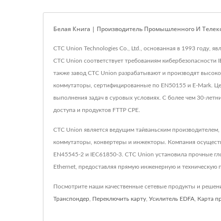
Белая Книга | Производитель Промышленного И Телек
CTC Union Technologies Co., Ltd., основанная в 1993 году
CTC Union соответствует требованиям кибербезопасности 
также завод CTC Union разрабатывают и производят высоко
коммутаторы, сертифицированные по EN50155 и E-Mark. Це
выполнения задач в суровых условиях. С более чем 30-ле
доступа и продуктов FTTP CPE.
CTC Union является ведущим тайваньским производителем,
коммутаторы, конвертеры и инжекторы. Компания осуществля
EN45545-2 и IEC61850-3. CTC Union установила прочные г
Ethernet, предоставляя прямую инженерную и техническую п
Посмотрите наши качественные сетевые продукты и реше
Транспондер
,
Переключить карту
,
Усилитель EDFA
,
Карта п