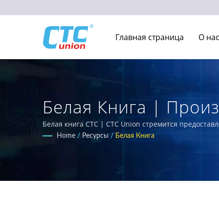
Главная страница
О на
Белая Книга | Про
Телекоммуникационн
Белая книга CTC | CTC Union стремится предоста
разработанные для суровых условий. Наш обширны
Home
/
Ресурсы
/
Белая Книга
коммутаторы, соответствующие требованиям EN50155