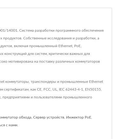
O9001/14001. Система разработки программного обеспечения
 продуктов. Собственные исследования и разработки, а
дуктов, включая промышленный Ethernet, PoE,
х конструкций для систем, критически важных для
соко мотивирована на поставку различных коммутаторов
rnet коммутаторы, транспондеры и промышленные Ethernet
 сертификатам, как CE, FCC, UL, IEC 62443-4-1, EN50155,
ых, предприятиями и пользователями промышленного
оммутатор обхода
,
Сервер устройств
,
Инжектор PoE
,
ься с нами
.