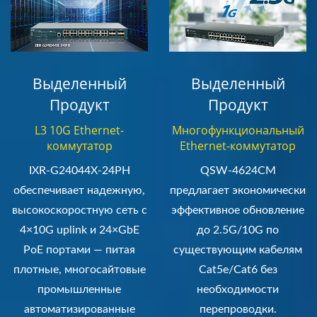
Выделенный
Выделенный
Продукт
Продукт
L3 10G Ethernet-
Многофункциональный
коммутатор
Ethernet-коммутатор
IXR-G24044X-24PH
QSW-4624CM
обеспечивает надежную,
предлагает экономически
высокоскоростную сеть с
эффективное обновление
4×10G uplink и 24×GbE
до 2.5G/10G по
PoE портами — питая
существующим кабелям
плотные, многосайтовые
Cat5e/Cat6 без
промышленные
необходимости
автоматизированные
перепроводки.