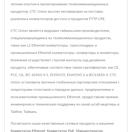
летним опытом в проектировании телекоммуникационных
продуктов, CTC Union высоко мотивирован на поставку
различных коммутаторов доступа и продуктов FTTP CPE.
CTC Union является ведущим тайваньским производителем,
специализирующимся на телекоммуникационных продуктах,
таких как L2 Ethernet коммутаторы, транспондеры и
промышленные Ethernet коммутаторы, конвертеры и инжекторы.
Компания осуществляет строгий контроль над дизайном
продукта, обеспечивая соответствие таким сертификатам, как CE,
FCC, UL, IEC 62443-4-1, EN50155, EN45545-2 и IEC61850-3. CTC
Union установила прочные глобальные партнерские отношения с
операторами голосовой и передачи данных, предприятиями и
пользователями промышленного Ethernet, предоставляя прямую
инженерную и техническую поддержку из своей штаб-квартиры в
Тайбэе, Тайвань.
Посмотрите наши качественные сетевые продукты и решения
Коммутатор Ethernet
,
Коммутатор PoE
,
Маршрутизатор
,