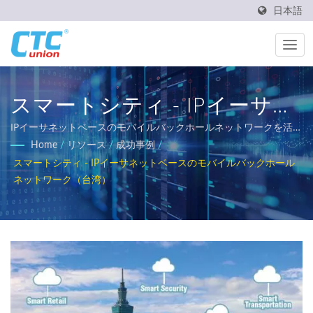
日本語
スマートシティ - IPイーサネ
ットベースのモバイルバック
IPイーサネットベースのモバイルバックホールネットワークを活用
したスマートシティ | CTC Unionは、過酷な環境に対応した信頼
Home
/
リソース
/
成功事例
/
ホールネットワーク（台湾）
性が高く、温度耐性があり、頑丈な産業用ネットワーキングソリ
スマートシティ - IPイーサネットベースのモバイルバックホール
ューションの提供に取り組んでいます。私たちの包括的な製品ポ
| 実世界の産業および通信ネ
ネットワーク（台湾）
ートフォリオには、L3/L2マネージドスイッチ、PoEソリューショ
ットワークの展開
ン、および鉄道、電力ユーティリティ、輸送、ネットワークの
EN50155、IEC 61850-3、E-Mark要件を満たす認定イーサネット
スイッチが含まれています。