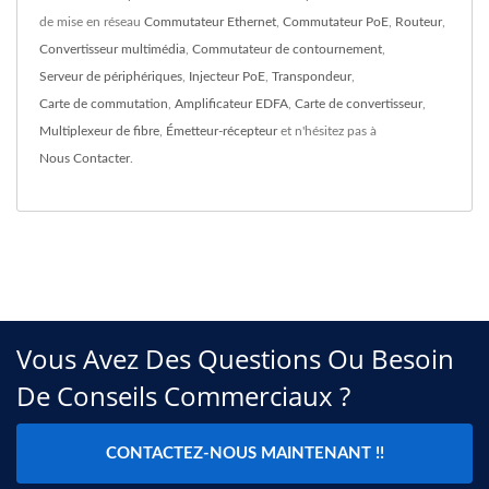
de mise en réseau
Commutateur Ethernet
,
Commutateur PoE
,
Routeur
,
Convertisseur multimédia
,
Commutateur de contournement
,
Serveur de périphériques
,
Injecteur PoE
,
Transpondeur
,
Carte de commutation
,
Amplificateur EDFA
,
Carte de convertisseur
,
Multiplexeur de fibre
,
Émetteur-récepteur
et n'hésitez pas à
Nous Contacter
.
Vous Avez Des Questions Ou Besoin
De Conseils Commerciaux ?
CONTACTEZ-NOUS MAINTENANT !!