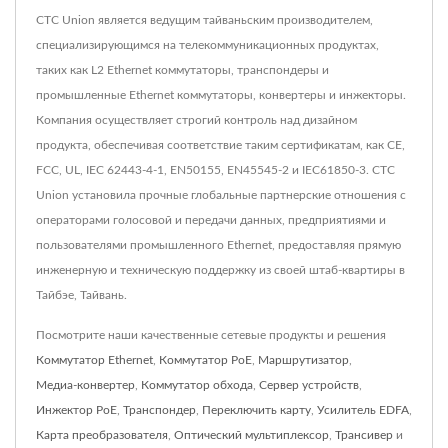
CTC Union является ведущим тайваньским производителем,
специализирующимся на телекоммуникационных продуктах,
таких как L2 Ethernet коммутаторы, транспондеры и
промышленные Ethernet коммутаторы, конвертеры и инжекторы.
Компания осуществляет строгий контроль над дизайном
продукта, обеспечивая соответствие таким сертификатам, как CE,
FCC, UL, IEC 62443-4-1, EN50155, EN45545-2 и IEC61850-3. CTC
Union установила прочные глобальные партнерские отношения с
операторами голосовой и передачи данных, предприятиями и
пользователями промышленного Ethernet, предоставляя прямую
инженерную и техническую поддержку из своей штаб-квартиры в
Тайбэе, Тайвань.
Посмотрите наши качественные сетевые продукты и решения
Коммутатор Ethernet
,
Коммутатор PoE
,
Маршрутизатор
,
Медиа-конвертер
,
Коммутатор обхода
,
Сервер устройств
,
Инжектор PoE
,
Транспондер
,
Переключить карту
,
Усилитель EDFA
,
Карта преобразователя
,
Оптический мультиплексор
,
Трансивер
и