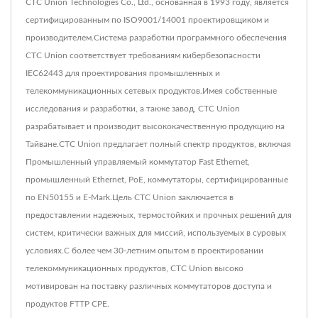
CTC Union Technologies Co., Ltd., основанная в 1993 году, является
сертифицированным по ISO9001/14001 проектировщиком и
производителем.Система разработки программного обеспечения
CTC Union соответствует требованиям кибербезопасности
IEC62443 для проектирования промышленных и
телекоммуникационных сетевых продуктов.Имея собственные
исследования и разработки, а также завод, CTC Union
разрабатывает и производит высококачественную продукцию на
Тайване.CTC Union предлагает полный спектр продуктов, включая
Промышленный управляемый коммутатор Fast Ethernet,
промышленный Ethernet, PoE, коммутаторы, сертифицированные
по EN50155 и E-Mark.Цель CTC Union заключается в
предоставлении надежных, термостойких и прочных решений для
систем, критически важных для миссий, используемых в суровых
условиях.С более чем 30-летним опытом в проектировании
телекоммуникационных продуктов, CTC Union высоко
мотивирован на поставку различных коммутаторов доступа и
продуктов FTTP CPE.