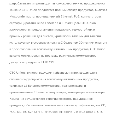
разрабатывает и производит высококачественную продукцию на
Тайване.CTC Union предлагает полный спектр продуктов, включая
Muxponder карта, промышленный Ethernet, PoE, коммутаторы,
сертифицированные по EN50155 и E-Mark.Цель CTC Union
заключается в предоставлении надежных, термостойких и
прочных решений для систем, критически важных для миссий,
используемых в суровых условиях.С более чем 30-летним опытом
в проектировании телекоммуникационных продуктов, CTC Union
высоко мотивирован на поставку различных коммутаторов
доступа и продуктов FTTP CPE.
CTC Union является ведущим тайваньским производителем,
специализирующимся на телекоммуникационных продуктах,
таких как L2 Ethernet коммутаторы, транспондеры и
промышленные Ethernet коммутаторы, конвертеры и инжекторы.
Компания осуществляет строгий контроль над дизайном
продукта, обеспечивая соответствие таким сертификатам, как CE,
FCC, UL, IEC 62443-4-1, EN50155, EN45545-2 и IEC61850-3. CTC