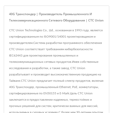
40G Транспондер | Производитель Промышленного И
Телекоммуникационного Сетевого Оборудования | CTC Union
CTC Union Technologies Co., Ltd., основанная в 1993 году, является
сертифицированным по ISO9001/14001 проектировщиком и
производителем.Система разработки программного обеспечения
CTC Union соответствует требованиям кибербезопасности
IEC62443 для проектирования промышленных и
телекоммуникационных сетевых продуктов.Имея собственные
исследования и разработки, а также завод, CTC Union
разрабатывает и производит высококачественную продукцию на
Тайване.CTC Union предлагает полный спектр продуктов, включая
40G Транспондер, промышленный Ethernet, PoE, коммутаторы,
сертифицированные по EN50155 и E-Mark.Цель CTC Union
заключается в предоставлении надежных, термостойких и
прочных решений для систем, критически важных для миссий,
используемых в суровых условиях.С более чем 30-летним опытом