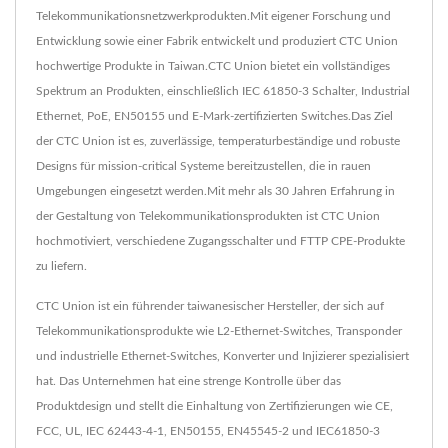
Telekommunikationsnetzwerkprodukten.Mit eigener Forschung und
Entwicklung sowie einer Fabrik entwickelt und produziert CTC Union
hochwertige Produkte in Taiwan.CTC Union bietet ein vollständiges
Spektrum an Produkten, einschließlich IEC 61850-3 Schalter, Industrial
Ethernet, PoE, EN50155 und E-Mark-zertifizierten Switches.Das Ziel
der CTC Union ist es, zuverlässige, temperaturbeständige und robuste
Designs für mission-critical Systeme bereitzustellen, die in rauen
Umgebungen eingesetzt werden.Mit mehr als 30 Jahren Erfahrung in
der Gestaltung von Telekommunikationsprodukten ist CTC Union
hochmotiviert, verschiedene Zugangsschalter und FTTP CPE-Produkte
zu liefern.
CTC Union ist ein führender taiwanesischer Hersteller, der sich auf
Telekommunikationsprodukte wie L2-Ethernet-Switches, Transponder
und industrielle Ethernet-Switches, Konverter und Injizierer spezialisiert
hat. Das Unternehmen hat eine strenge Kontrolle über das
Produktdesign und stellt die Einhaltung von Zertifizierungen wie CE,
FCC, UL, IEC 62443-4-1, EN50155, EN45545-2 und IEC61850-3