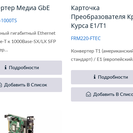
ртер Медиа GbE
Карточка
Преобразователя Кр
-1000TS
Курса E1/T1
ный гигабитный Ethernet
FRM220-FTEC
e-T к 1000Base-SX/LX SFP
р...
Конвертер T1 (американски
стандарт) / E1 (европейский.
Подробности
Подробности
Добавить В Список
Добавить В Спис