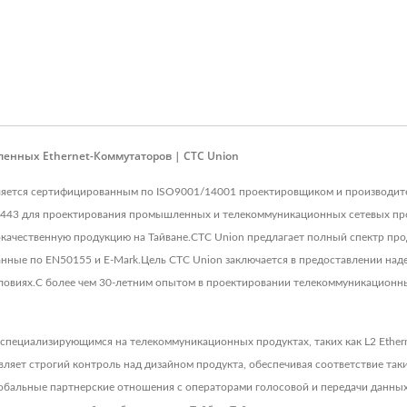
енных Ethernet-Коммутаторов | CTC Union
у, является сертифицированным по ISO9001/14001 проектировщиком и производ
2443 для проектирования промышленных и телекоммуникационных сетевых про
окачественную продукцию на Тайване.CTC Union предлагает полный спектр про
нные по EN50155 и E-Mark.Цель CTC Union заключается в предоставлении над
словиях.С более чем 30-летним опытом в проектировании телекоммуникационны
 специализирующимся на телекоммуникационных продуктах, таких как L2 Ethe
ет строгий контроль над дизайном продукта, обеспечивая соответствие таким
лобальные партнерские отношения с операторами голосовой и передачи данн