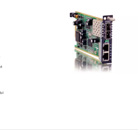
т
и
ны