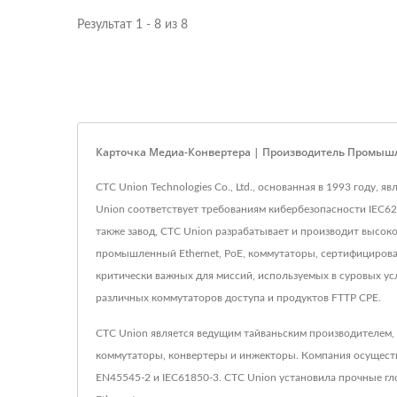
Результат 1 - 8 из 8
Карточка Медиа-Конвертера | Производитель Промышл
CTC Union Technologies Co., Ltd., основанная в 1993 год
Union соответствует требованиям кибербезопасности IEC6
также завод, CTC Union разрабатывает и производит высок
промышленный Ethernet, PoE, коммутаторы, сертифицирова
критически важных для миссий, используемых в суровых у
различных коммутаторов доступа и продуктов FTTP CPE.
CTC Union является ведущим тайваньским производителем,
коммутаторы, конвертеры и инжекторы. Компания осуществля
EN45545-2 и IEC61850-3. CTC Union установила прочные г