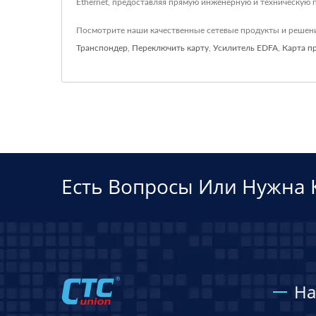
Ethernet, предоставляя прямую инженерную и техническую п
Посмотрите наши качественные сетевые продукты и реше
Транспондер
,
Переключить карту
,
Усилитель EDFA
,
Карта п
Есть Вопросы Или Нужна 
На