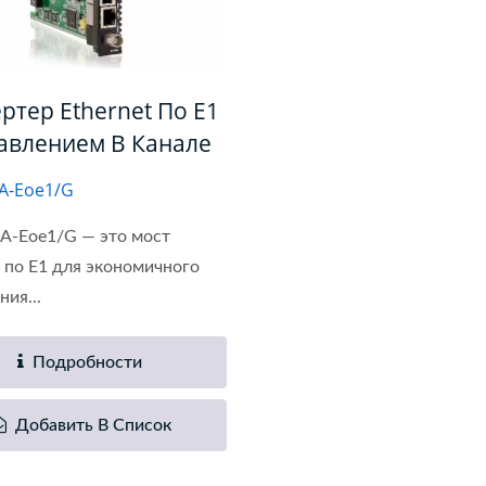
ртер Ethernet По E1
авлением В Канале
A-Eoe1/G
A-Eoe1/G — это мост
t по E1 для экономичного
ия...
Подробности
Добавить В Список