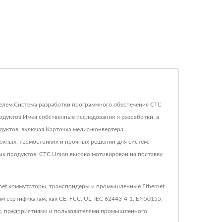
ителем.Система разработки программного обеспечения CTC
дуктов.Имея собственные исследования и разработки, а
дуктов, включая Карточка медиа-конвертера,
ежных, термостойких и прочных решений для систем,
х продуктов, CTC Union высоко мотивирован на поставку
rnet коммутаторы, транспондеры и промышленные Ethernet
 сертификатам, как CE, FCC, UL, IEC 62443-4-1, EN50155,
ых, предприятиями и пользователями промышленного