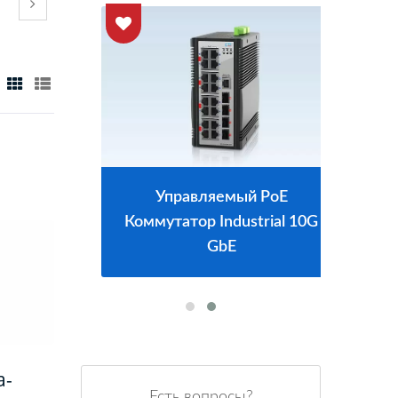
E
Управляемый PoE
Коммутатор Industrial 10G
GbE
а-
Есть вопросы?