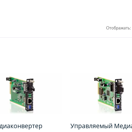
Отображать:
Управляемый PoE
Управляемый Po
утатор Industrial 10G
Коммутатор L2+
GbE
диаконвертер
Управляемый Меди