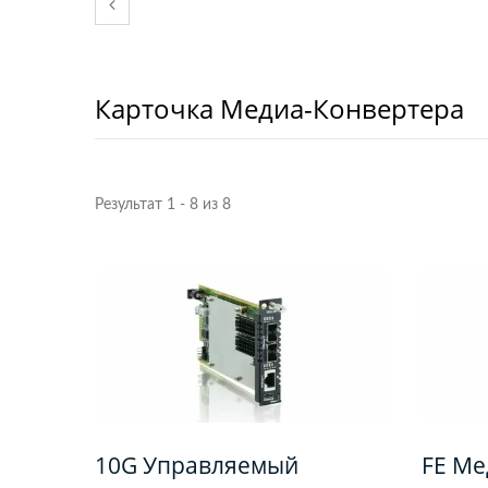
Карточка Медиа-Конвертера
Результат 1 - 8 из 8
Управляемый PoE
Коммутатор L2+
Комм
10G Управляемый
FE Ме