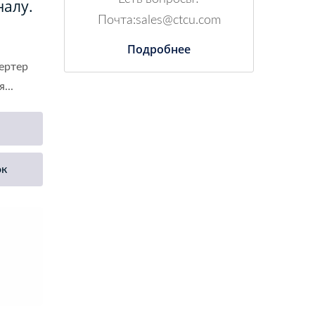
налу.
Почта:sales@ctcu.com
Подробнее
ертер
...
ок