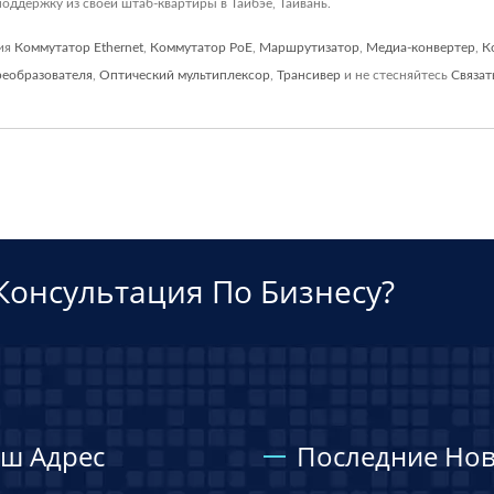
оддержку из своей штаб-квартиры в Тайбэе, Тайвань.
ния
Коммутатор Ethernet
,
Коммутатор PoE
,
Маршрутизатор
,
Медиа-конвертер
,
К
реобразователя
,
Оптический мультиплексор
,
Трансивер
и не стесняйтесь
Связат
Консультация По Бизнесу?
ш Адрес
Последние Нов