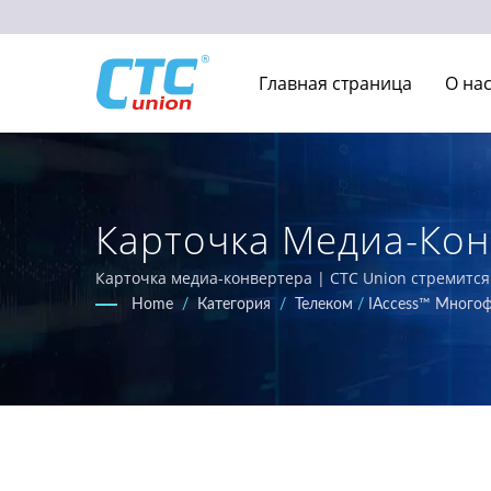
Главная страница
О на
Карточка Медиа-Ко
Ethernet-Коммутатор
Карточка медиа-конвертера | CTC Union стремит
сети, разработанные для суровых условий. Наш о
Home
/
Категория
/
Телеком
/
IAccess™ Много
Ethernet-коммутаторы, соответствующие требования