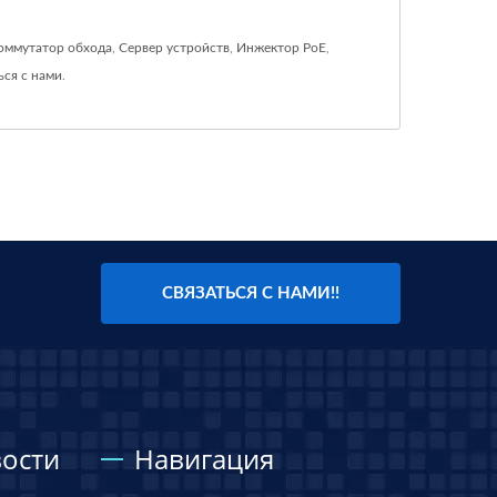
оммутатор обхода
,
Сервер устройств
,
Инжектор PoE
,
ься с нами
.
СВЯЗАТЬСЯ С НАМИ!!
ости
Навигация