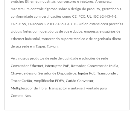
switches Ethernet industriais, conversores e injetores. A empresa
mantém um controle rigoroso sobre o design do produto, garantindo a
conformidade com certificações como CE, FCC, UL, IEC 62443-4-1,
EN50155, EN45545-2 e IEC61850-3. CTC Union estabeleceu parcerias
globais fortes com operadoras de voz e dados, empresas e usuários de
Ethernet industrial, fornecendo suporte técnico e de engenharia direto
de sua sede em Taipei, Taiwan.
Veja nossos produtos de rede de qualidade e soluções de rede
Comutador Ethernet
,
Interruptor PoE
,
Roteador
,
Conversor de Mídia
,
Chave de desvio
,
Servidor de Dispositivos
,
Injetor PoE
,
Transponder
,
Trocar Cartão
,
Amplificador EDFA
,
Cartão Conversor
,
Multiplexador de Fibra
,
Transceptor
e sinta-se à vontade para
Contate-Nos
.