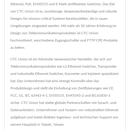
Ethernet, PoE, EN50155 und E-Mark zertifizierten Switches. Das Ziel
von CTC Union ist es, zuverlässige, temperaturbeständige und robuste
Designs für mission-critical Systeme bereitzustellen, die in rauen
Umgebungen eingesetzt werden. Mit mehr als 30 Jahren Erfahrung im
Design von Telekommunikationsprodukten ist CTC Union
hochmotiviert, verschiedene Zugangsschalter und FTTP CPE-Produkte
zu liefern.
CTC Union ist ein führender taiwanesischer Hersteller, der sich auf
Telekommunikationsprodukte wie L2-Ethernet-Switches, Transponder
und industrielle Ethernet-Switches, Konverter und Injizierer spezialisiert
hat. Das Unternehmen hat eine strenge Kontrolle über das
Produktdesign und stellt die Einhaltung von Zertifizierungen wie CE,
FCC, UL, IEC 62443-4-1, EN50155, EN45545-2 und IEC61850-3
sicher. CTC Union hat starke globale Partnerschaften mit Sprach- und
Datenanbietern, Unternehmen und Nutzern von industriellem Ethernet
aufgebaut und bietet direkten Ingenieur- und technischen Support von
seinem Hauptsitz in Taipeh, Taiwan.