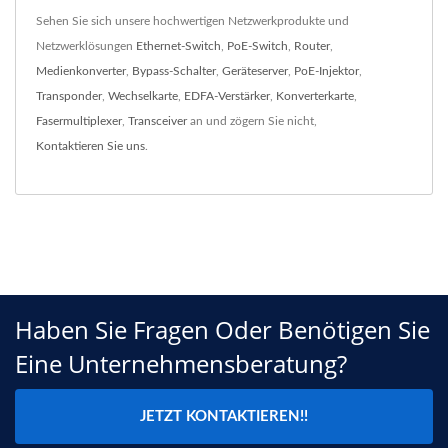
Sehen Sie sich unsere hochwertigen Netzwerkprodukte und
Netzwerklösungen
Ethernet-Switch
,
PoE-Switch
,
Router
,
Medienkonverter
,
Bypass-Schalter
,
Geräteserver
,
PoE-Injektor
,
Transponder
,
Wechselkarte
,
EDFA-Verstärker
,
Konverterkarte
,
Fasermultiplexer
,
Transceiver
an und zögern Sie nicht,
Kontaktieren Sie uns
.
Haben Sie Fragen Oder Benötigen Sie
Eine Unternehmensberatung?
JETZT KONTAKTIEREN!!