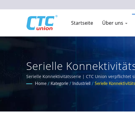
Startseite
Über uns
Serielle Konnektivität
Switches | CTC Union
Serielle Konnektivitätsserie | CTC Union verpflichtet
Umgebungen konzipiert sind. Unser umfassendes Produk
Home
/
Kategorie
/
Industriell
/
Serielle Konnektivitäts
Anforderungen EN50155, IEC 61850-3 und E-Mark für