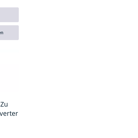
en
 Zu
verter