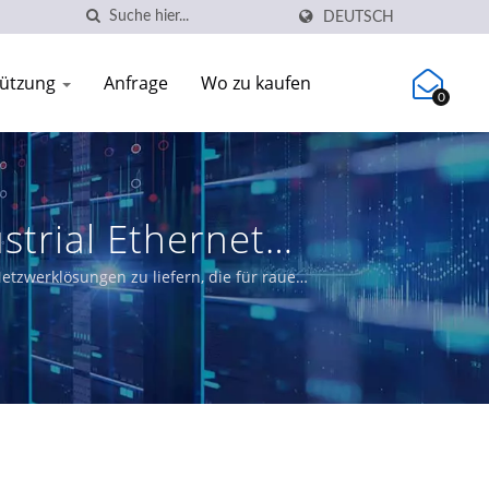
DEUTSCH
tützung
Anfrage
Wo zu kaufen
0
ustrial Ethernet
Netzwerklösungen zu liefern, die für raue
ertifizierte Ethernet-Switches, die die
zwerke erfüllen.