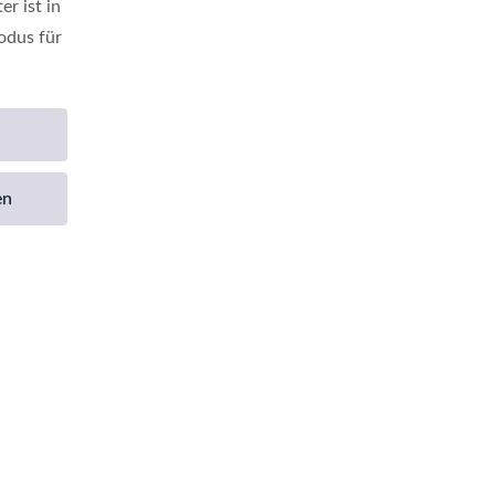
r ist in
odus für
en