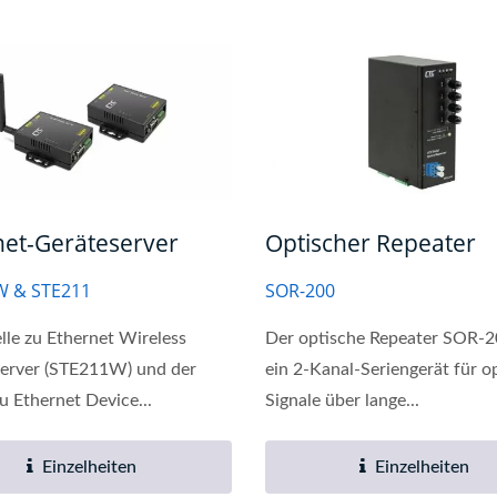
net-Geräteserver
Optischer Repeater
W & STE211
SOR-200
elle zu Ethernet Wireless
Der optische Repeater SOR-20
Server (STE211W) und der
ein 2-Kanal-Seriengerät für o
zu Ethernet Device...
Signale über lange...
trieller 10G-Verwalteter
L2-Verwalteter PoE-Sw
GbE-PoE-Switch
Einzelheiten
Einzelheiten