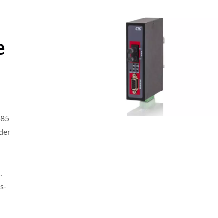
e
485
der
.
is-