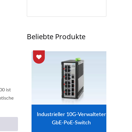
Beliebte Produkte
0 ist
ptische
itch
Industrieller 10G-Verwalteter
L2-
GbE-PoE-Switch