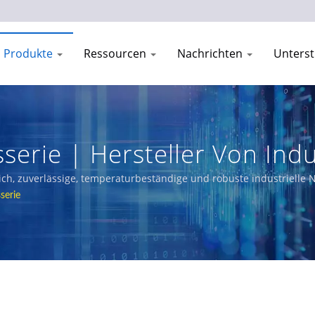
Produkte
Ressourcen
Nachrichten
Unters
sserie | Hersteller Von Ind
 sich, zuverlässige, temperaturbeständige und robuste industrielle 
tportfolio umfasst L3/L2 verwaltete Switches, PoE-Lösungen und z
serie
 Eisenbahnen, Energieversorgungsunternehmen, Transport und Net