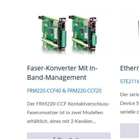
Faser-Konverter Mit In-
Ether
Band-Management
STE211
FRM220-CCF40 & FRM220-CCF20
Der seri
Device 
Der FRM220-CCF Kontaktverschluss-
serielle 
Faserumsetzer ist in zwei Modellen
L2-Verwalteter PoE-Switch
Indus
erhältlich, eines mit 2 Kanälen...