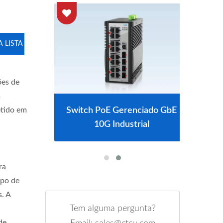
 LISTA
ões de
m
o L2+
Switch PoE Gerenciado GbE
Swi
tido em
10G Industrial
ra
mpo de
. A
Tem alguma pergunta?
a
de.