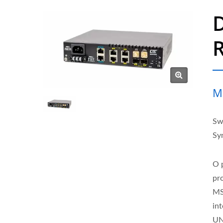
D
M
Sw
Sy
O 
pr
MS
in
UN