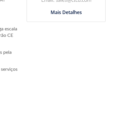
Email: sales@ctcu.com
Mais Detalhes
ga escala
drão CE
s pela
 serviços