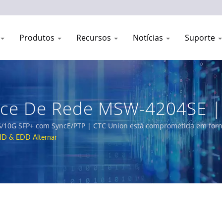
Produtos
Recursos
Notícias
Suporte
face De Rede MSW-4204SE |
e Industrial E Telecomuni
1G/10G SFP+ com SyncE/PTP | CTC Union está comprometida em fornec
ra ambientes adversos. Nosso portfólio abrangente de produtos inc
ID & EDD Alternar
itos EN50155, IEC 61850-3 e E-Mark para ferrovias, utilidades de e