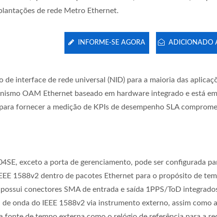
plantações de rede Metro Ethernet.
INFORME-SE AGORA
ADICIONADO A
 interface de rede universal (NID) para a maioria das aplicaç
canismo OAM Ethernet baseado em hardware integrado e está e
ch PoE Gerenciado GbE
Switch PoE Gerenciad
para fornecer a medição de KPIs de desempenho SLA comprome
10G Industrial
4SE, exceto a porta de gerenciamento, pode ser configurada pa
EEE 1588v2 dentro de pacotes Ethernet para o propósito de te
possui conectores SMA de entrada e saída 1PPS/ToD integrados
 de onda do IEEE 1588v2 via instrumento externo, assim como 
 fonte de tempo externa como o relógio de referência para a re