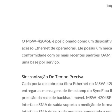
im
O MSW-4204SE é posicionado como um dispositivo de
acesso Ethernet de operadoras. Ele possui um me
Switch PoE Gerenciado L2+
Swit
conformidade com os mais recentes padrões OAM 
uma base por serviço.
Sincronização De Tempo Precisa
Cada porta de cobre ou fibra Ethernet no MSW-420
entregar as mensagens de timestamp do SyncE ou I
precisão da rede de backhaul móvel. MSW-4204SE 
interface SMA de saída suporta a medição de forma
interface SMA de entrada pode ser conectada a uma