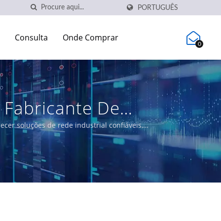
PORTUGUÊS
Consulta
Onde Comprar
0
 Fabricante De
cações | CTC Union
er soluções de rede industrial confiáveis,
lui switches gerenciados L3/L2, soluções PoE e
nergia, transporte e redes.