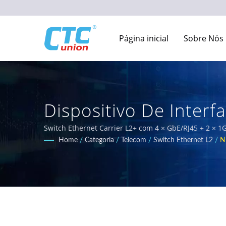
Página inicial
Sobre Nós
Dispositivo De Inter
Equipamentos De Red
Switch Ethernet Carrier L2+ com 4 × GbE/RJ45 + 2 × 
resistentes a temperaturas e robustas, projetadas pa
Home
/
Categoria
/
Telecom
/
Switch Ethernet L2
/
N
switches Ethernet certificados que atendem aos requis