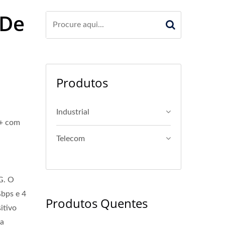
 De
Produtos
Industrial
P+ com
Telecom
é
G. O
bps e 4
Produtos Quentes
itivo
ra