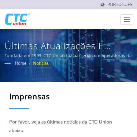
PORTUGUÊS
Últimas Atualizações E
Notícias De Produtos |
Fundada em 1993, CTC Union faz parceria com operadoras de
voz e dados, empresas e usuários de Ethernet de grau
Home
/
Notícias
Inovações Em Redes
industrial, cobrindo todos os continentes e áreas.
Industriais E De
Telecomunicações | CTC
Imprensas
Union
Por favor, veja as últimas notícias da CTC Union
abaixo.