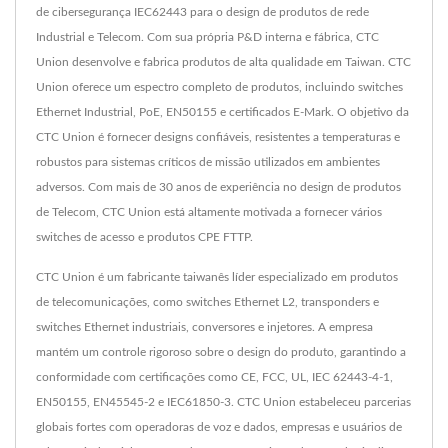
de cibersegurança IEC62443 para o design de produtos de rede
Industrial e Telecom. Com sua própria P&D interna e fábrica, CTC
Union desenvolve e fabrica produtos de alta qualidade em Taiwan. CTC
Union oferece um espectro completo de produtos, incluindo switches
Ethernet Industrial, PoE, EN50155 e certificados E-Mark. O objetivo da
CTC Union é fornecer designs confiáveis, resistentes a temperaturas e
robustos para sistemas críticos de missão utilizados em ambientes
adversos. Com mais de 30 anos de experiência no design de produtos
de Telecom, CTC Union está altamente motivada a fornecer vários
switches de acesso e produtos CPE FTTP.
CTC Union é um fabricante taiwanês líder especializado em produtos
de telecomunicações, como switches Ethernet L2, transponders e
switches Ethernet industriais, conversores e injetores. A empresa
mantém um controle rigoroso sobre o design do produto, garantindo a
conformidade com certificações como CE, FCC, UL, IEC 62443-4-1,
EN50155, EN45545-2 e IEC61850-3. CTC Union estabeleceu parcerias
globais fortes com operadoras de voz e dados, empresas e usuários de