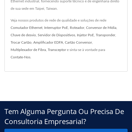
Ethernet industrial, fornecendo suporte técnico e de engenharia direto
de sua sede em Taipei, Taiwan.
Veja nossos produtos de rede de qualidade e soluções de rede
Comutador Ethernet
,
Interruptor PoE
,
Roteador
,
Conversor de Mídia
,
Chave de desvio
,
Servidor de Dispositivos
,
Injetor PoE
,
Transponder
,
Trocar Cartão
,
Amplificador EDFA
,
Cartão Conversor
,
Multiplexador de Fibra
,
Transceptor
e sinta-se à vontade para
Contate-Nos
.
Tem Alguma Pergunta Ou Precisa De
Consultoria Empresarial?