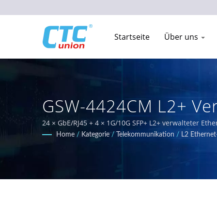
Startseite
Über uns
GSW-4424CM L2+ Verwa
Industrie- Und Tele
24 × GbE/RJ45 + 4 × 1G/10G SFP+ L2+ verwalteter Ethe
Netzwerklösungen zu liefern, die für raue Umgebunge
Home
/
Kategorie
/
Telekommunikation
/
L2 Ethernet
zertifizierte Ethernet-Switches, die die Anforderu
erfüllen.