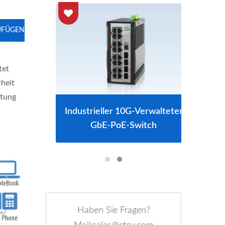
ZUFÜGEN
tet
heit
stung
itch
Industrieller 10G-Verwalteter
L2-
GbE-PoE-Switch
Haben Sie Fragen?