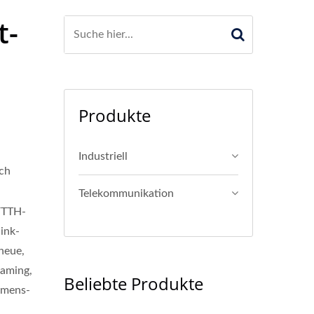
t-
Produkte
Industriell
ch
Telekommunikation
FTTH-
ink-
neue,
aming,
Beliebte Produkte
hmens-