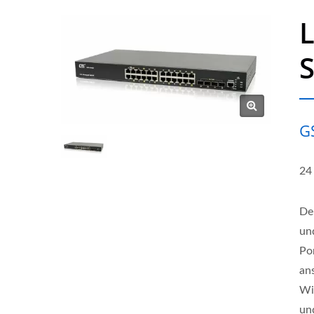
L
G
24
De
un
Po
an
Wi
un