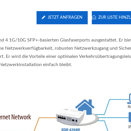
JETZT ANFRAGEN
ZUR LISTE HIN
 4 1G/10G SFP+-basierten Glasfaserports ausgestattet. Er bie
hohe Netzwerkverfügbarkeit, robusten Netzwerkzugang und Sicher
 Er wird die Vorteile einer optimalen Verkehrsübertragungslei
trieller 10G-Verwalteter
L2-Verwalteter PoE-Sw
etzwerkinstallation einfach bleibt.
GbE-PoE-Switch