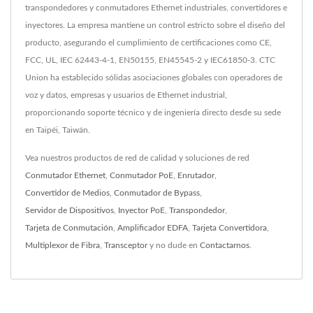
transpondedores y conmutadores Ethernet industriales, convertidores e
inyectores. La empresa mantiene un control estricto sobre el diseño del
producto, asegurando el cumplimiento de certificaciones como CE,
FCC, UL, IEC 62443-4-1, EN50155, EN45545-2 y IEC61850-3. CTC
Union ha establecido sólidas asociaciones globales con operadores de
voz y datos, empresas y usuarios de Ethernet industrial,
proporcionando soporte técnico y de ingeniería directo desde su sede
en Taipéi, Taiwán.
Vea nuestros productos de red de calidad y soluciones de red
Conmutador Ethernet
,
Conmutador PoE
,
Enrutador
,
Convertidor de Medios
,
Conmutador de Bypass
,
Servidor de Dispositivos
,
Inyector PoE
,
Transpondedor
,
Tarjeta de Conmutación
,
Amplificador EDFA
,
Tarjeta Convertidora
,
Multiplexor de Fibra
,
Transceptor
y no dude en
Contactarnos
.