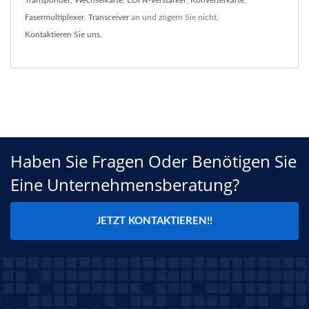
Transponder
,
Wechselkarte
,
EDFA-Verstärker
,
Konverterkarte
,
Fasermultiplexer
,
Transceiver
an und zögern Sie nicht,
Kontaktieren Sie uns
.
Haben Sie Fragen Oder Benötigen Sie
Eine Unternehmensberatung?
JETZT KONTAKTIEREN!!