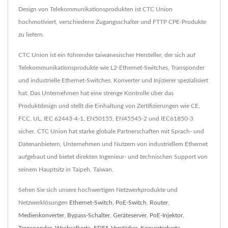
Design von Telekommunikationsprodukten ist CTC Union
hochmotiviert, verschiedene Zugangsschalter und FTTP CPE-Produkte
zu liefern.
CTC Union ist ein führender taiwanesischer Hersteller, der sich auf
Telekommunikationsprodukte wie L2-Ethernet-Switches, Transponder
und industrielle Ethernet-Switches, Konverter und Injizierer spezialisiert
hat. Das Unternehmen hat eine strenge Kontrolle über das
Produktdesign und stellt die Einhaltung von Zertifizierungen wie CE,
FCC, UL, IEC 62443-4-1, EN50155, EN45545-2 und IEC61850-3
sicher. CTC Union hat starke globale Partnerschaften mit Sprach- und
Datenanbietern, Unternehmen und Nutzern von industriellem Ethernet
aufgebaut und bietet direkten Ingenieur- und technischen Support von
seinem Hauptsitz in Taipeh, Taiwan.
Sehen Sie sich unsere hochwertigen Netzwerkprodukte und
Netzwerklösungen
Ethernet-Switch
,
PoE-Switch
,
Router
,
Medienkonverter
,
Bypass-Schalter
,
Geräteserver
,
PoE-Injektor
,