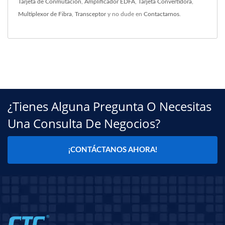
Tarjeta de Conmutación
,
Amplificador EDFA
,
Tarjeta Convertidora
,
Multiplexor de Fibra
,
Transceptor
y no dude en
Contactarnos
.
¿Tienes Alguna Pregunta O Necesitas
Una Consulta De Negocios?
¡CONTÁCTANOS AHORA!