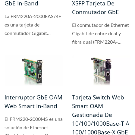
GbE In-Band
XSFP Tarjeta De
Conmutador GbE
La FRM220A-2000EAS/4F
es una tarjeta de
El conmutador de Ethernet
conmutador Gigabit
Gigabit de cobre dual y
Ethernet gestionada,
fibra dual (FRM220A-
diseñada con 4 puertos...
1002ES) está diseñado...
Interruptor GbE OAM
Tarjeta Switch Web
Web Smart In-Band
Smart OAM
Gestionada De
El FRM220-2000MS es una
10/100/1000Base-T A
solución de Ethernet
100/1000Base-X GbE