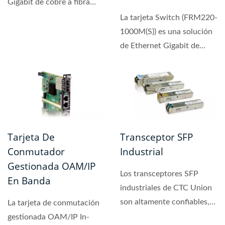
Gigabit de cobre a fibra
compatible con OAM
La tarjeta Switch (FRM220-
IEEE...
1000M(S)) es una solución
de Ethernet Gigabit de
cobre a fibra compatible...
Tarjeta De
Transceptor SFP
Conmutador
Industrial
Gestionada OAM/IP
Los transceptores SFP
En Banda
industriales de CTC Union
son altamente confiables,
La tarjeta de conmutación
para aplicaciones...
gestionada OAM/IP In-