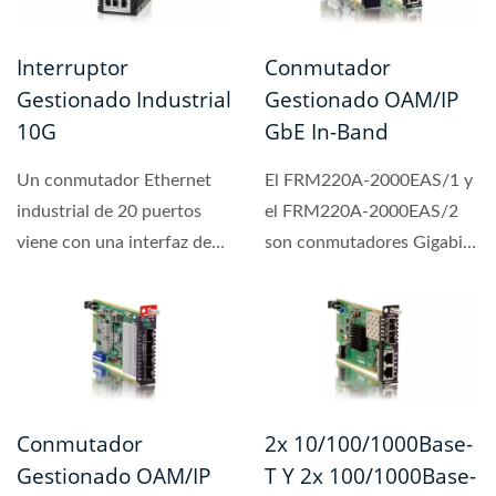
Interruptor
Conmutador
Gestionado Industrial
Gestionado OAM/IP
10G
GbE In-Band
Un conmutador Ethernet
El FRM220A-2000EAS/1 y
industrial de 20 puertos
el FRM220A-2000EAS/2
viene con una interfaz de
son conmutadores Gigabit
cobre Gigabit de 16
Ethernet compatibles con
puertos...
OAM diseñados...
Conmutador
2x 10/100/1000Base-
Gestionado OAM/IP
T Y 2x 100/1000Base-