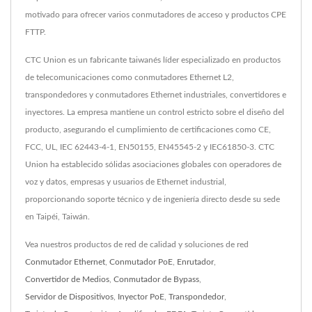
motivado para ofrecer varios conmutadores de acceso y productos CPE
FTTP.
CTC Union es un fabricante taiwanés líder especializado en productos
de telecomunicaciones como conmutadores Ethernet L2,
transpondedores y conmutadores Ethernet industriales, convertidores e
inyectores. La empresa mantiene un control estricto sobre el diseño del
producto, asegurando el cumplimiento de certificaciones como CE,
FCC, UL, IEC 62443-4-1, EN50155, EN45545-2 y IEC61850-3. CTC
Union ha establecido sólidas asociaciones globales con operadores de
voz y datos, empresas y usuarios de Ethernet industrial,
proporcionando soporte técnico y de ingeniería directo desde su sede
en Taipéi, Taiwán.
Vea nuestros productos de red de calidad y soluciones de red
Conmutador Ethernet
,
Conmutador PoE
,
Enrutador
,
Convertidor de Medios
,
Conmutador de Bypass
,
Servidor de Dispositivos
,
Inyector PoE
,
Transpondedor
,