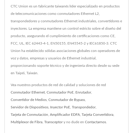
CTC Union es un fabricante taiwanés líder especializado en productos
de telecomunicaciones como conmutadores Ethernet L2,
transpondedores y conmutadores Ethernet industriales, convertidores e
inyectores. La empresa mantiene un control estricto sobre el diseño del
producto, asegurando el cumplimiento de certificaciones como CE,
FCC, UL, IEC 62443-4-1, EN50155, EN45545-2 y IEC61850-3. CTC
Union ha establecido sólidas asociaciones globales con operadores de
voz y datos, empresas y usuarios de Ethernet industrial,
proporcionando soporte técnico y de ingeniería directo desde su sede
en Taipéi, Taiwán.
Vea nuestros productos de red de calidad y soluciones de red
Conmutador Ethernet
,
Conmutador PoE
,
Enrutador
,
Convertidor de Medios
,
Conmutador de Bypass
,
Servidor de Dispositivos
,
Inyector PoE
,
Transpondedor
,
Tarjeta de Conmutación
,
Amplificador EDFA
,
Tarjeta Convertidora
,
Multiplexor de Fibra
,
Transceptor
y no dude en
Contactarnos
.