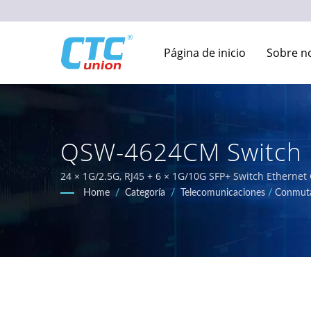
Página de inicio
Sobre n
QSW-4624CM Switch E
Equipos De Redes Ind
24 × 1G/2.5G, RJ45 + 6 × 1G/10G SFP+ Switch Ethernet 
temperatura y robustas, diseñadas para entornos difí
Home
/
Categoría
/
Telecomunicaciones
/
Conmuta
certificados que cumplen con los requisitos EN50155, I