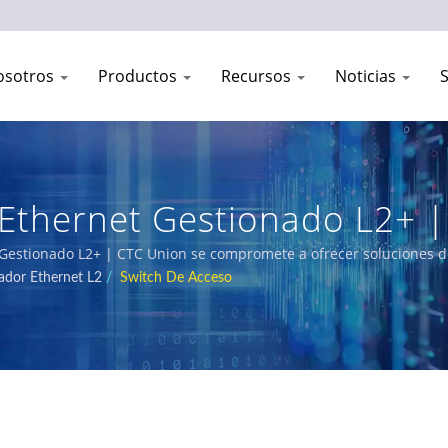
osotros
Productos
Recursos
Noticias
thernet Gestionado L2+ |
ustriales Y De Telecomuni
Gestionado L2+ | CTC Union se compromete a ofrecer soluciones de 
ciles. Nuestro completo portafolio de productos incluye switches g
dor Ethernet L2
/
Switch De Acceso
EC 61850-3 y E-Mark para ferrocarriles, servicios públicos de energ