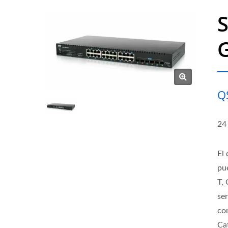
S
G
Q
24
El
pu
T,
se
co
Ca