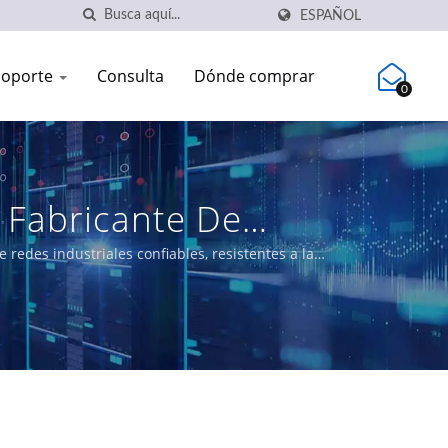
ESPAÑOL
Soporte
Consulta
Dónde comprar
0
 Fabricante De
caciones | CTC Union
redes industriales confiables, resistentes a la
estionados L3/L2, soluciones PoE y switches Ethernet
ía, transporte y redes.