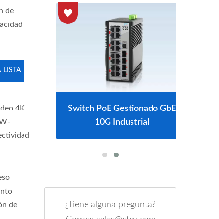
ón de
pacidad
 LISTA
 L2+
Switch PoE Gestionado GbE
Swi
video 4K
10G Industrial
SW-
ctividad
eso
ento
¿Tiene alguna pregunta?
ón de