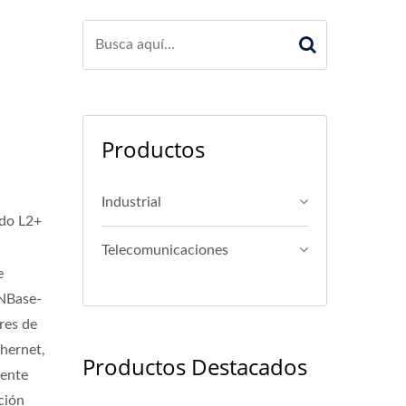
Productos
Industrial
ado L2+
Telecomunicaciones
e
 NBase-
res de
thernet,
Productos Destacados
tente
ción