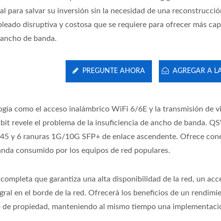
al para salvar su inversión sin la necesidad de una reconstrucci
bleado disruptiva y costosa que se requiere para ofrecer más ca
 ancho de banda.
PREGUNTE AHORA
AGREGAR A LA
ch PoE Gestionado GbE
Switch PoE Gestionado
logía como el acceso inalámbrico WiFi 6/6E y la transmisión de 
10G Industrial
abit revele el problema de la insuficiencia de ancho de banda. Q
5 y 6 ranuras 1G/10G SFP+ de enlace ascendente. Ofrece cone
anda consumido por los equipos de red populares.
mpleta que garantiza una alta disponibilidad de la red, un acc
gral en el borde de la red. Ofrecerá los beneficios de un rendimi
to de propiedad, manteniendo al mismo tiempo una implementaci