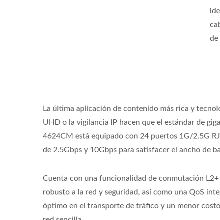
ide
ca
de
Switch PoE Gestionado L2+
Swit
La última aplicación de contenido más rica y tecno
UHD o la vigilancia IP hacen que el estándar de gig
4624CM está equipado con 24 puertos 1G/2.5G RJ4
de 2.5Gbps y 10Gbps para satisfacer el ancho de b
Cuenta con una funcionalidad de conmutación L2+ co
robusto a la red y seguridad, así como una QoS inte
óptimo en el transporte de tráfico y un menor cos
red sencilla.