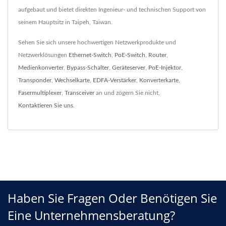
aufgebaut und bietet direkten Ingenieur- und technischen Support von
seinem Hauptsitz in Taipeh, Taiwan.
Sehen Sie sich unsere hochwertigen Netzwerkprodukte und
Netzwerklösungen
Ethernet-Switch
,
PoE-Switch
,
Router
,
Medienkonverter
,
Bypass-Schalter
,
Geräteserver
,
PoE-Injektor
,
Transponder
,
Wechselkarte
,
EDFA-Verstärker
,
Konverterkarte
,
Fasermultiplexer
,
Transceiver
an und zögern Sie nicht,
Kontaktieren Sie uns
.
Haben Sie Fragen Oder Benötigen Sie
Eine Unternehmensberatung?