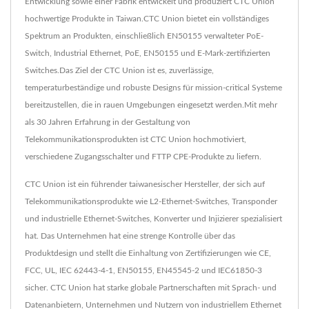
Entwicklung sowie einer Fabrik entwickelt und produziert CTC Union
hochwertige Produkte in Taiwan.CTC Union bietet ein vollständiges
Spektrum an Produkten, einschließlich EN50155 verwalteter PoE-
Switch, Industrial Ethernet, PoE, EN50155 und E-Mark-zertifizierten
Switches.Das Ziel der CTC Union ist es, zuverlässige,
temperaturbeständige und robuste Designs für mission-critical Systeme
bereitzustellen, die in rauen Umgebungen eingesetzt werden.Mit mehr
als 30 Jahren Erfahrung in der Gestaltung von
Telekommunikationsprodukten ist CTC Union hochmotiviert,
verschiedene Zugangsschalter und FTTP CPE-Produkte zu liefern.
CTC Union ist ein führender taiwanesischer Hersteller, der sich auf
Telekommunikationsprodukte wie L2-Ethernet-Switches, Transponder
und industrielle Ethernet-Switches, Konverter und Injizierer spezialisiert
hat. Das Unternehmen hat eine strenge Kontrolle über das
Produktdesign und stellt die Einhaltung von Zertifizierungen wie CE,
FCC, UL, IEC 62443-4-1, EN50155, EN45545-2 und IEC61850-3
sicher. CTC Union hat starke globale Partnerschaften mit Sprach- und
Datenanbietern, Unternehmen und Nutzern von industriellem Ethernet