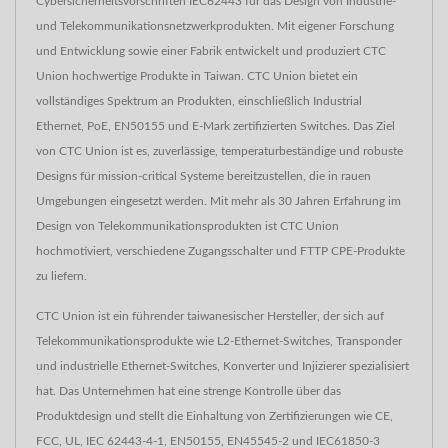
Cybersicherheitsvorschriften IEC62443 für das Design von Industrie-
und Telekommunikationsnetzwerkprodukten. Mit eigener Forschung
und Entwicklung sowie einer Fabrik entwickelt und produziert CTC
Union hochwertige Produkte in Taiwan. CTC Union bietet ein
vollständiges Spektrum an Produkten, einschließlich Industrial
Ethernet, PoE, EN50155 und E-Mark zertifizierten Switches. Das Ziel
von CTC Union ist es, zuverlässige, temperaturbeständige und robuste
Designs für mission-critical Systeme bereitzustellen, die in rauen
Umgebungen eingesetzt werden. Mit mehr als 30 Jahren Erfahrung im
Design von Telekommunikationsprodukten ist CTC Union
hochmotiviert, verschiedene Zugangsschalter und FTTP CPE-Produkte
zu liefern.
CTC Union ist ein führender taiwanesischer Hersteller, der sich auf
Telekommunikationsprodukte wie L2-Ethernet-Switches, Transponder
und industrielle Ethernet-Switches, Konverter und Injizierer spezialisiert
hat. Das Unternehmen hat eine strenge Kontrolle über das
Produktdesign und stellt die Einhaltung von Zertifizierungen wie CE,
FCC, UL, IEC 62443-4-1, EN50155, EN45545-2 und IEC61850-3