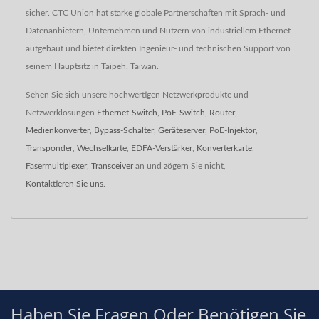
sicher. CTC Union hat starke globale Partnerschaften mit Sprach- und
Datenanbietern, Unternehmen und Nutzern von industriellem Ethernet
aufgebaut und bietet direkten Ingenieur- und technischen Support von
seinem Hauptsitz in Taipeh, Taiwan.
Sehen Sie sich unsere hochwertigen Netzwerkprodukte und
Netzwerklösungen
Ethernet-Switch
,
PoE-Switch
,
Router
,
Medienkonverter
,
Bypass-Schalter
,
Geräteserver
,
PoE-Injektor
,
Transponder
,
Wechselkarte
,
EDFA-Verstärker
,
Konverterkarte
,
Fasermultiplexer
,
Transceiver
an und zögern Sie nicht,
Kontaktieren Sie uns
.
Haben Sie Fragen Oder Benötigen Sie