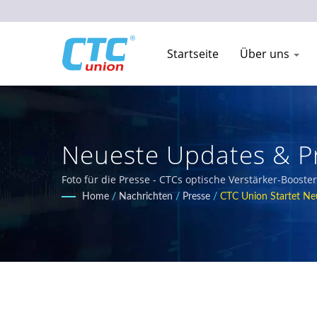
Startseite
Über uns
Neueste Updates & Pr
Telekommunikationsn
Foto für die Presse - CTCs optische Verstärker-Boost
liefern, die für raue Umgebungen konzipiert sind. Un
Home
/
Nachrichten
/
Presse
/
CTC Union Startet Ne
die die Anforderungen EN50155, IEC 61850-3 und E-M