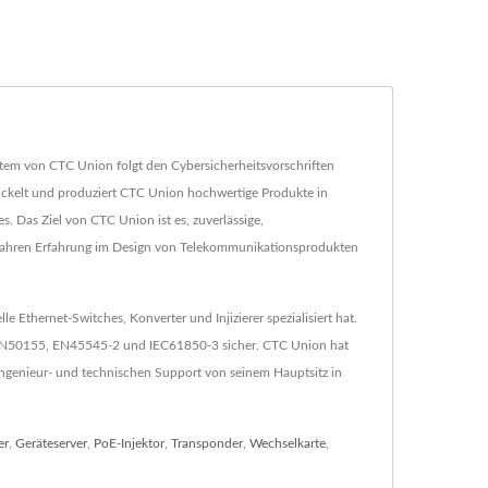
stem von CTC Union folgt den Cybersicherheitsvorschriften
ickelt und produziert CTC Union hochwertige Produkte in
. Das Ziel von CTC Union ist es, zuverlässige,
30 Jahren Erfahrung im Design von Telekommunikationsprodukten
 Ethernet-Switches, Konverter und Injizierer spezialisiert hat.
1, EN50155, EN45545-2 und IEC61850-3 sicher. CTC Union hat
Ingenieur- und technischen Support von seinem Hauptsitz in
er
,
Geräteserver
,
PoE-Injektor
,
Transponder
,
Wechselkarte
,