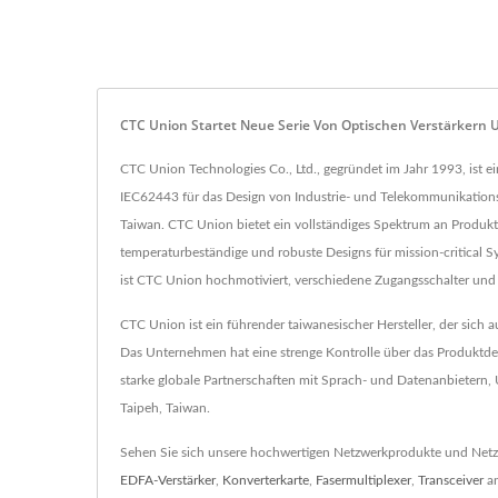
CTC Union Startet Neue Serie Von Optischen Verstärkern 
CTC Union Technologies Co., Ltd., gegründet im Jahr 1993, ist e
IEC62443 für das Design von Industrie- und Telekommunikations
Taiwan. CTC Union bietet ein vollständiges Spektrum an Produkten
temperaturbeständige und robuste Designs für mission-critical 
ist CTC Union hochmotiviert, verschiedene Zugangsschalter und
CTC Union ist ein führender taiwanesischer Hersteller, der sich 
Das Unternehmen hat eine strenge Kontrolle über das Produktde
starke globale Partnerschaften mit Sprach- und Datenanbietern,
Taipeh, Taiwan.
Sehen Sie sich unsere hochwertigen Netzwerkprodukte und Ne
EDFA-Verstärker
,
Konverterkarte
,
Fasermultiplexer
,
Transceiver
an