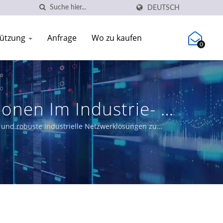
DEUTSCH
tützung
Anfrage
Wo zu kaufen
0
onen Im Industrie- &
ge und robuste industrielle Netzwerklösungen zu
s, PoE-Lösungen und zertifizierte Ethernet-Switches,
und Netzwerke erfüllen.