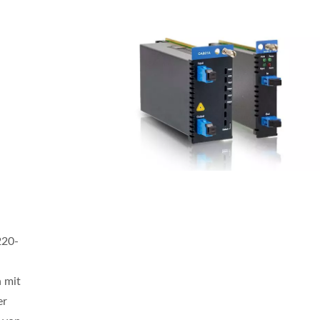
20-
 mit
trieller 10G-Verwalteter
L2-Verwalteter PoE-Sw
er
GbE-PoE-Switch