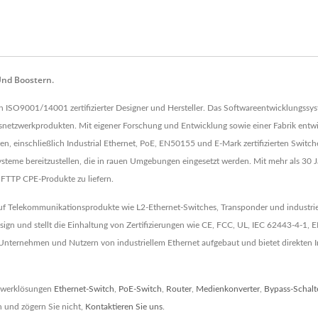
Und Boostern.
in ISO9001/14001 zertifizierter Designer und Hersteller. Das Softwareentwicklungssy
netzwerkprodukten. Mit eigener Forschung und Entwicklung sowie einer Fabrik entw
, einschließlich Industrial Ethernet, PoE, EN50155 und E-Mark zertifizierten Switches
Systeme bereitzustellen, die in rauen Umgebungen eingesetzt werden. Mit mehr als 
 FTTP CPE-Produkte zu liefern.
auf Telekommunikationsprodukte wie L2-Ethernet-Switches, Transponder und industrielle
sign und stellt die Einhaltung von Zertifizierungen wie CE, FCC, UL, IEC 62443-4-
 Unternehmen und Nutzern von industriellem Ethernet aufgebaut und bietet direkten 
tzwerklösungen
Ethernet-Switch
,
PoE-Switch
,
Router
,
Medienkonverter
,
Bypass-Schalt
 und zögern Sie nicht,
Kontaktieren Sie uns
.