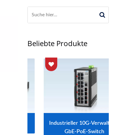
Beliebte Produkte
itch
Industrieller 10G-Verwalteter
L2-
GbE-PoE-Switch