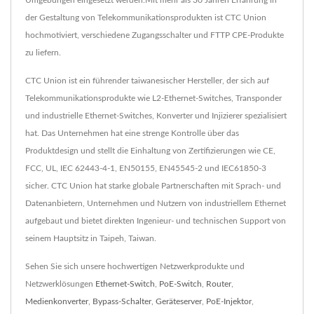
Umgebungen eingesetzt werden.Mit mehr als 30 Jahren Erfahrung in
der Gestaltung von Telekommunikationsprodukten ist CTC Union
hochmotiviert, verschiedene Zugangsschalter und FTTP CPE-Produkte
zu liefern.
CTC Union ist ein führender taiwanesischer Hersteller, der sich auf
Telekommunikationsprodukte wie L2-Ethernet-Switches, Transponder
und industrielle Ethernet-Switches, Konverter und Injizierer spezialisiert
hat. Das Unternehmen hat eine strenge Kontrolle über das
Produktdesign und stellt die Einhaltung von Zertifizierungen wie CE,
FCC, UL, IEC 62443-4-1, EN50155, EN45545-2 und IEC61850-3
sicher. CTC Union hat starke globale Partnerschaften mit Sprach- und
Datenanbietern, Unternehmen und Nutzern von industriellem Ethernet
aufgebaut und bietet direkten Ingenieur- und technischen Support von
seinem Hauptsitz in Taipeh, Taiwan.
Sehen Sie sich unsere hochwertigen Netzwerkprodukte und
Netzwerklösungen
Ethernet-Switch
,
PoE-Switch
,
Router
,
Medienkonverter
,
Bypass-Schalter
,
Geräteserver
,
PoE-Injektor
,