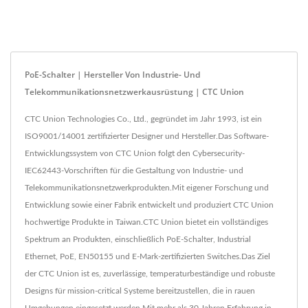
PoE-Schalter | Hersteller Von Industrie- Und
Telekommunikationsnetzwerkausrüstung | CTC Union
CTC Union Technologies Co., Ltd., gegründet im Jahr 1993, ist ein
ISO9001/14001 zertifizierter Designer und Hersteller.Das Software-
Entwicklungssystem von CTC Union folgt den Cybersecurity-
IEC62443-Vorschriften für die Gestaltung von Industrie- und
Telekommunikationsnetzwerkprodukten.Mit eigener Forschung und
Entwicklung sowie einer Fabrik entwickelt und produziert CTC Union
hochwertige Produkte in Taiwan.CTC Union bietet ein vollständiges
Spektrum an Produkten, einschließlich PoE-Schalter, Industrial
Ethernet, PoE, EN50155 und E-Mark-zertifizierten Switches.Das Ziel
der CTC Union ist es, zuverlässige, temperaturbeständige und robuste
Designs für mission-critical Systeme bereitzustellen, die in rauen