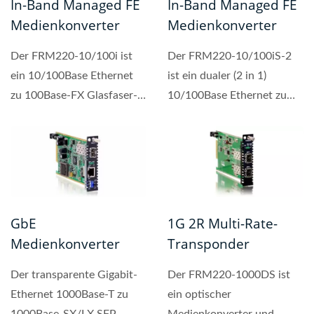
In-Band Managed FE
In-Band Managed FE
Medienkonverter
Medienkonverter
Der FRM220-10/100i ist
Der FRM220-10/100iS-2
ein 10/100Base Ethernet
ist ein dualer (2 in 1)
zu 100Base-FX Glasfaser-
10/100Base Ethernet zu
Einschubkartenkonverter,...
100Base-FX Glasfaser-
Slide-in-Kartenkonverter,...
GbE
1G 2R Multi-Rate-
Medienkonverter
Transponder
Der transparente Gigabit-
Der FRM220-1000DS ist
Ethernet 1000Base-T zu
ein optischer
1000Base-SX/LX SFP-
Medienkonverter und