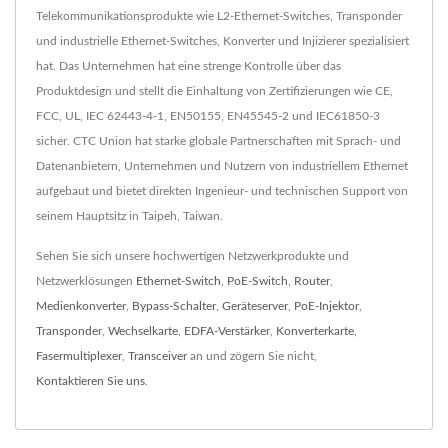
Telekommunikationsprodukte wie L2-Ethernet-Switches, Transponder
und industrielle Ethernet-Switches, Konverter und Injizierer spezialisiert
hat. Das Unternehmen hat eine strenge Kontrolle über das
Produktdesign und stellt die Einhaltung von Zertifizierungen wie CE,
FCC, UL, IEC 62443-4-1, EN50155, EN45545-2 und IEC61850-3
sicher. CTC Union hat starke globale Partnerschaften mit Sprach- und
Datenanbietern, Unternehmen und Nutzern von industriellem Ethernet
aufgebaut und bietet direkten Ingenieur- und technischen Support von
seinem Hauptsitz in Taipeh, Taiwan.
Sehen Sie sich unsere hochwertigen Netzwerkprodukte und
Netzwerklösungen
Ethernet-Switch
,
PoE-Switch
,
Router
,
Medienkonverter
,
Bypass-Schalter
,
Geräteserver
,
PoE-Injektor
,
Transponder
,
Wechselkarte
,
EDFA-Verstärker
,
Konverterkarte
,
Fasermultiplexer
,
Transceiver
an und zögern Sie nicht,
Kontaktieren Sie uns
.