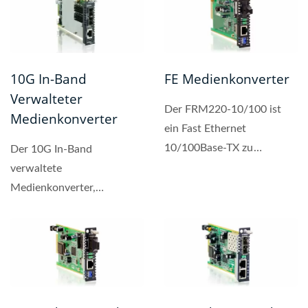
10G In-Band
FE Medienkonverter
Verwalteter
Der FRM220-10/100 ist
Medienkonverter
ein Fast Ethernet
10/100Base-TX zu
Der 10G In-Band
100Base-FX nicht
verwaltete
verwalteter Standalone-
Medienkonverter,
Medienkonverter,...
FRM220-10GCM, ist ein 2-
Port 10GBase-R + 1-Port...