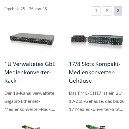
Ergebnis 25 - 35 von 35
1
2
3
1U Verwaltetes GbE
17/8 Slots Kompakt-
Medienkonverter-
Medienkonverter-
Rack
Gehäuse
Der 18-Kanal verwaltete
Das FMC-CH17 ist ein 2U
Gigabit-Ethernet-
19-Zoll-Gehäuse, das bis zu
Medienkonverter-Rack,
17 Medienkonverter-Slots
FMC-1800, wandelt
unterstützt,...
Ethernet-Kupfer...