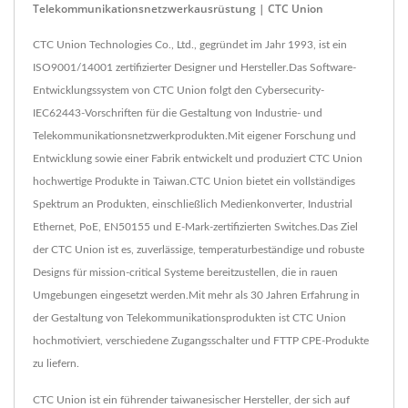
Telekommunikationsnetzwerkausrüstung | CTC Union
CTC Union Technologies Co., Ltd., gegründet im Jahr 1993, ist ein
ISO9001/14001 zertifizierter Designer und Hersteller.Das Software-
Entwicklungssystem von CTC Union folgt den Cybersecurity-
IEC62443-Vorschriften für die Gestaltung von Industrie- und
Telekommunikationsnetzwerkprodukten.Mit eigener Forschung und
Entwicklung sowie einer Fabrik entwickelt und produziert CTC Union
hochwertige Produkte in Taiwan.CTC Union bietet ein vollständiges
Spektrum an Produkten, einschließlich Medienkonverter, Industrial
Ethernet, PoE, EN50155 und E-Mark-zertifizierten Switches.Das Ziel
der CTC Union ist es, zuverlässige, temperaturbeständige und robuste
Designs für mission-critical Systeme bereitzustellen, die in rauen
Umgebungen eingesetzt werden.Mit mehr als 30 Jahren Erfahrung in
der Gestaltung von Telekommunikationsprodukten ist CTC Union
hochmotiviert, verschiedene Zugangsschalter und FTTP CPE-Produkte
zu liefern.
CTC Union ist ein führender taiwanesischer Hersteller, der sich auf