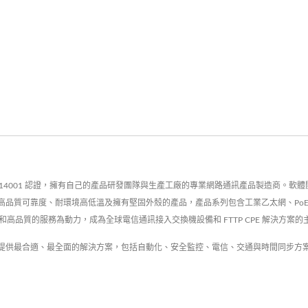
ISO9001/14001 認證，擁有自己的產品研發團隊與生產工廠的專業網路通訊產品製造商。
靠度、耐環境高低溫及擁有堅固外殼的產品，產品系列包含工業乙太網、PoE系列、並具有EN
高品質的服務為動力，成為全球電信通訊接入交換機設備和 FTTP CPE 解決方案的
提供最合適、最全面的解決方案，包括自動化、安全監控、電信、交通與時間同步方