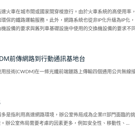
高速火車在城市間或國家間穿梭旅行。由於火車系統的高使用率
環保的鐵路運輸服務。此外，網路系統也從非IP化升級為IP化
換機設備的要求與舊列車基礎設施中使用的交換機設備的要求不
此外，交換機設備應能承受列車經過時產生的振動，即使在極端
要考慮幾項帶有挑戰性的技術問題。
過CWDM前傳網路到行動通訊基地台
(CWDM)在一條光纖前端鏈路上傳輸四個通用公共無線接口(CPRI)通
化
越多是指利用高速網路環境，辦公室佈局成為企業IT部門面臨的
線。辦公室佈局需要考慮的因素更多，例如安全性、移動性、...