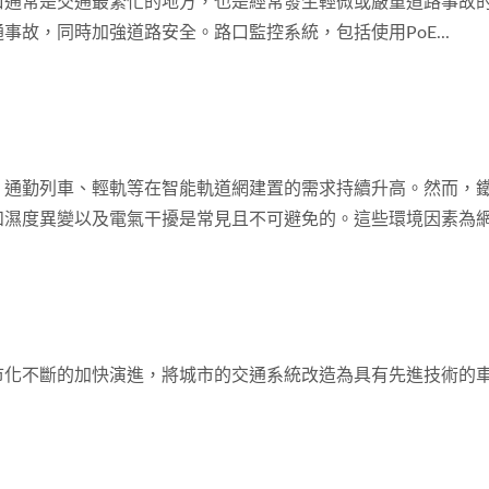
口通常是交通最繁忙的地方，也是經常發生輕微或嚴重道路事故
事故，同時加強道路安全。路口監控系統，包括使用PoE...
、通勤列車、輕軌等在智能軌道網建置的需求持續升高。然而，
和濕度異變以及電氣干擾是常見且不可避免的。這些環境因素為
化不斷的加快演進，將城市的交通系統改造為具有先進技術的車輛