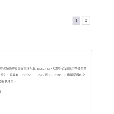
1
2
軟體開發系統遵循資安管理規範 IEC62443，以提升產品應用在各產業
50155、E-Mark 和 IEC-61850-3 專業認證的交
主要供應商。
案。