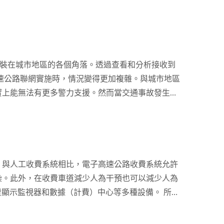
控制的網路管理和使用資料等問題，都是需要仔細地
善性，以及在無人協助的充電環境下如何獲得及時支
太網路傳輸方案，這個解決方案著重於解決種種環境
安裝在城市地區的各個角落。透過查看和分析接收到
速公路聯網實施時，情況變得更加複雜。與城市地區
實上能無法有更多警力支援。然而當交通事故發生
公路...
。與人工收費系統相比，電子高速公路收費系統允許
染。此外，在收費車道減少人為干預也可以減少人為
費顯示監視器和數據（計費）中心等多種設備。 所有
到數據（計費）中心的交換機。為保證有線（或無
放置在室外時，即使發生單點故障也能提供不間斷的