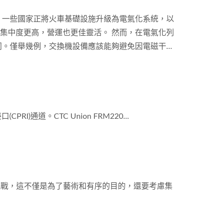
，一些國家正將火車基礎設施升級為電氣化系統，以
，集中度更高，營運也更佳靈活。 然而，在電氣化列
同。僅舉幾例，交換機設備應該能夠避免因電磁干擾
天氣條件下也能提供穩定、不間斷的服務。為了建立
道。CTC Union FRM220...
挑戰，這不僅是為了藝術和有序的目的，還要考慮集