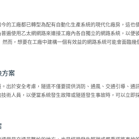
時發送到遠程站點的數據（計費）中心。 下面列出了數個在此案
如今的工廠都已轉型為配有自動化生產系統的現代化廠房，這也
為普遍使用乙太網網路來連接工廠內各自獨立的網路系統，以便
。 然而，想要在工廠中建構一個有效益的網路系統可能會面臨幾
氣、高濕度甚至在高溫度的環境中。其次，工廠內的一些舊機器
以及支援乙太網連接的網路設備至關重要。為了減少停機時間並
功的網路系統，我們可能會面臨一些挑戰，這都必需要謹慎處置
決方案
道。出於安全考慮，隧道不僅要提供消防、通風、交通引導、通
技術人員，以便當系統發生故障或隧道發生事故時，可以立即採取行動
案