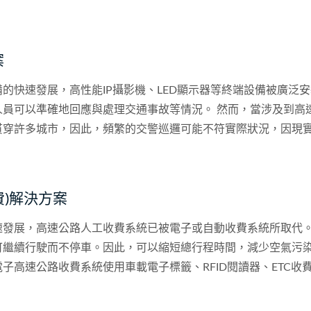
電動車充電站的業者來說，電動車充電站的安全性、即時存取集中
於使用者或電動車駕駛來說，他們更關心使用電動車充電站的友
同時滿足維護人員和用戶的使用需求，CTCU提供了完整的乙
案
包括：
的快速發展，高性能IP攝影機、LED顯示器等終端設備被廣泛
人員可以準確地回應與處理交通事故等情況。 然而，當涉及到高
貫穿許多城市，因此，頻繁的交警巡邏可能不符實際狀況，因現
給控制中心，讓控制中心將處理指示傳遞給現場裝置如交通號誌與
費)解決方案
速發展，高速公路人工收費系統已被電子或自動收費系統所取代
可繼續行駛而不停車。因此，可以縮短總行程時間，減少空氣污
子高速公路收費系統使用車載電子標籤、RFID閱讀器、ETC收
的終端設備通常使用有線（或無線）連接到乙太網並將數據傳輸
品質，提供乙太網服務的交換機必須能夠承受溫度變化，尤其是