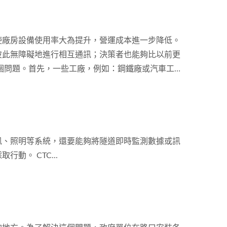
中需要被克服的挑戰：
使廠房設備使用率大為提升，營運成本進一步降低。
彼此無障礙地進行相互通訊；決策者也能夠比以前更
個問題。首先，一些工廠，例如：鋼鐵廠或汽車工
僅支援工業自動化應用中的序列通訊協議。因此，選
提高生產力，考慮使用冗餘機制也非常重要。總而言
。
訊、照明等系統，還要能夠將隧道即時監測數據或訊
。 CTC...