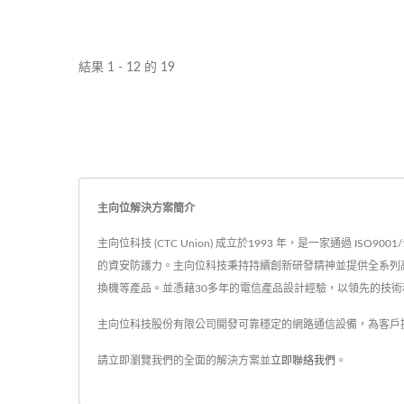
結果 1 - 12 的 19
主向位解決方案簡介
主向位科技 (CTC Union) 成立於1993 年，是一家通過 
的資安防護力。主向位科技秉持持續創新研發精神並提供全系列高品質可
換機等產品。並憑藉30多年的電信產品設計經驗，以領先的技術和
主向位科技股份有限公司開發可靠穩定的網路通信設備，為客戶
請立即瀏覽我們的全面的解決方案並
立即聯絡我們
。