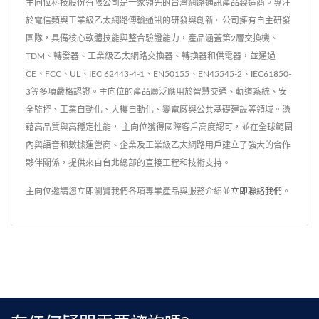
主向位科技股份有限公司是一家領先的台灣網路通訊產品製造商。專注
於電信類與工業級乙太網路傳輸通訊的研發與創新。公司擁有自主研發
團隊，具備核心軟體技能與整合驗證能力，產品涵蓋第2層交換機、
TDM、轉發器、工業級乙太網路交換器、轉換器和供電器，並通過
CE、FCC、UL、IEC 62443-4-1、EN50155、EN45545-2、IEC61850-
3等多項嚴格認證。主向位的產品廣泛應用於智慧交通、軌道系統、安
全監控、工業自動化、大樓自動化、變電廠與公共基礎建設等領域。憑
藉高品質與高穩定性能， 主向位獲得國際客戶高度認可，並在全球範圍
內與語音和數據運營商、企業及工業級乙太網路用戶建立了強大的合作
夥伴關係，提供來自台北總部的直接工程和技術支持。
主向位邀請您立即瀏覽我們各項專業產品與服務介紹並
立即聯絡我們
。