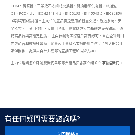
TDM、轉發器、工業級乙太網路交換器、轉換器和供電器，並通過
CE、FCC、UL、IEC 62443-4-1、EN50155、EN45545-2、IEC61850-
3等多項嚴格認證。主向位的產品廣泛應用於智慧交通、軌道系統、安
全監控、工業自動化、大樓自動化、變電廠與公共基礎建設等領域。憑
藉高品質與高穩定性能， 主向位獲得國際客戶高度認可，並在全球範圍
內與語音和數據運營商、企業及工業級乙太網路用戶建立了強大的合作
夥伴關係，提供來自台北總部的直接工程和技術支持。
主向位邀請您立即瀏覽我們各項專業產品與服務介紹並
立即聯絡我們
。
有任何疑問需要諮詢嗎?
立即聯絡 !!