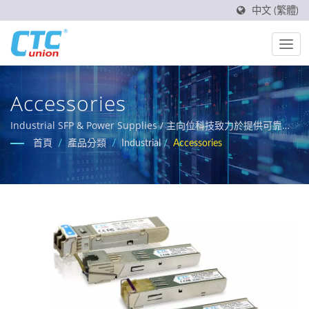
中文 (繁體)
Accessories
Industrial SFP & Power Supplies / 主向位科技致力於提供可靠、
寬溫且高耐環境性的工業網路解決方案，專為嚴苛應用場域打造。
首頁
/
產品分類
/
Industrial
/
Accessories
產品涵蓋 L3/L2 管理型交換機、PoE 解決方案，以及符合
EN50155、IEC 61850-3 與 E-Mark 標準的認證型乙太網路交換
機，滿足軌道交通、電力自動化與智慧運輸等關鍵網路應用需求。