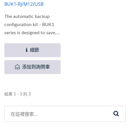
BUK1-RJ/M12/USB
The automatic backup
configuration kit - BUK1
series is designed to save,
download and upload...
細節
添加到詢問車
結果 1 - 3 的 3