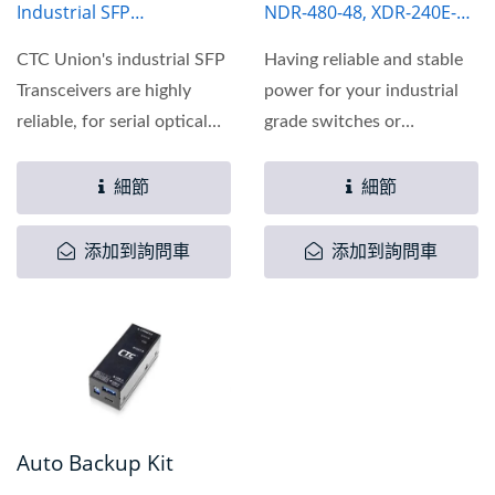
Industrial SFP
NDR-480-48, XDR-240E-
Transceiver
48, MDR-40-48
CTC Union's industrial SFP
Having reliable and stable
Transceivers are highly
power for your industrial
reliable, for serial optical
grade switches or
data communications...
converters is the best...
細節
細節
添加到詢問車
添加到詢問車
Auto Backup Kit