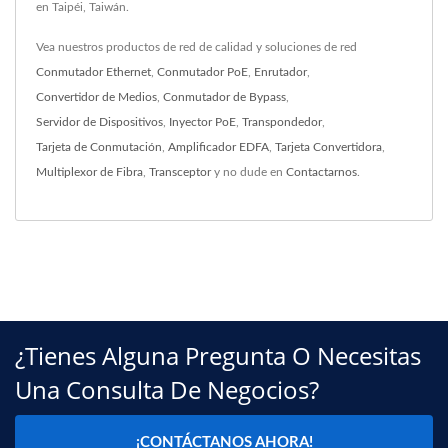
en Taipéi, Taiwán.
Vea nuestros productos de red de calidad y soluciones de red
Conmutador Ethernet
,
Conmutador PoE
,
Enrutador
,
Convertidor de Medios
,
Conmutador de Bypass
,
Servidor de Dispositivos
,
Inyector PoE
,
Transpondedor
,
Tarjeta de Conmutación
,
Amplificador EDFA
,
Tarjeta Convertidora
,
Multiplexor de Fibra
,
Transceptor
y no dude en
Contactarnos
.
¿Tienes Alguna Pregunta O Necesitas
Una Consulta De Negocios?
¡CONTÁCTANOS AHORA!