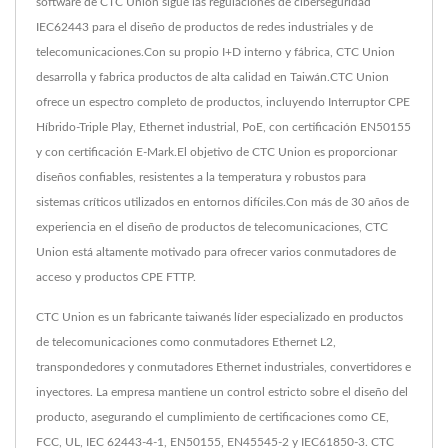
software de CTC Union sigue las regulaciones de ciberseguridad
IEC62443 para el diseño de productos de redes industriales y de
telecomunicaciones.Con su propio I+D interno y fábrica, CTC Union
desarrolla y fabrica productos de alta calidad en Taiwán.CTC Union
ofrece un espectro completo de productos, incluyendo Interruptor CPE
Híbrido-Triple Play, Ethernet industrial, PoE, con certificación EN50155
y con certificación E-Mark.El objetivo de CTC Union es proporcionar
diseños confiables, resistentes a la temperatura y robustos para
sistemas críticos utilizados en entornos difíciles.Con más de 30 años de
experiencia en el diseño de productos de telecomunicaciones, CTC
Union está altamente motivado para ofrecer varios conmutadores de
acceso y productos CPE FTTP.
CTC Union es un fabricante taiwanés líder especializado en productos
de telecomunicaciones como conmutadores Ethernet L2,
transpondedores y conmutadores Ethernet industriales, convertidores e
inyectores. La empresa mantiene un control estricto sobre el diseño del
producto, asegurando el cumplimiento de certificaciones como CE,
FCC, UL, IEC 62443-4-1, EN50155, EN45545-2 y IEC61850-3. CTC