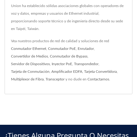
Union ha establecido sólidas asociaciones globales con operadores de
voz y datos, empresas y usuarios de Ethernet industrial,
proporcionando soporte técnico y de ingeniería directo desde su sede
en Taipéi, Taiwán.
Vea nuestros productos de red de calidad y soluciones de red
Conmutador Ethernet
,
Conmutador PoE
,
Enrutador
,
Convertidor de Medios
,
Conmutador de Bypass
,
Servidor de Dispositivos
,
Inyector PoE
,
Transpondedor
,
Tarjeta de Conmutación
,
Amplificador EDFA
,
Tarjeta Convertidora
,
Multiplexor de Fibra
,
Transceptor
y no dude en
Contactarnos
.
¿Tienes Alguna Pregunta O Necesitas