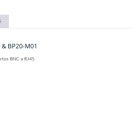
S
H & BP20-M01
ertos BNC a RJ45
ch PoE Gestionado GbE
Switch PoE Gestionado
10G Industrial