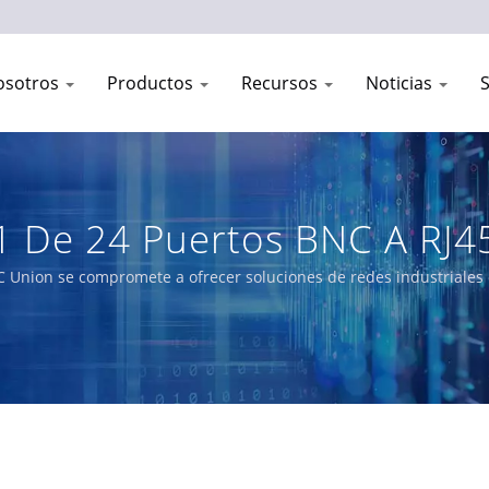
osotros
Productos
Recursos
Noticias
1 De 24 Puertos BNC A RJ4
ustriales Y De Telecomuni
 Union se compromete a ofrecer soluciones de redes industriales co
portafolio de productos incluye switches gestionados L3/L2, soluci
ferrocarriles, servicios públicos de energía, transporte y redes.