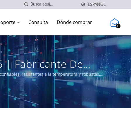
ESPAÑOL
Soporte
Consulta
Dónde comprar
0
5 | Fabricante De
caciones | CTC Union
nfiables, resistentes a la temperatura y robustas,
ones PoE y switches Ethernet certificados que cumplen