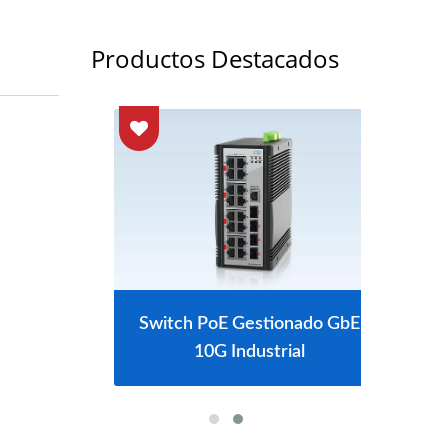
Productos Destacados
 L2+
Switch PoE Gestionado GbE
Swi
10G Industrial