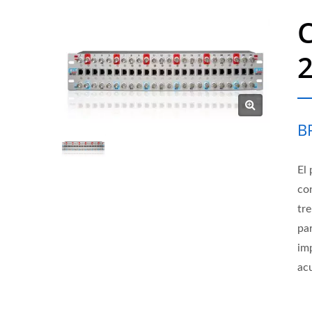
C
2
B
El
co
tr
pa
imp
ac