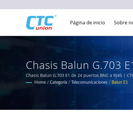
Página de inicio
Sobre n
Chasis Balun G.703 E
Equipos De Redes Ind
Chasis Balun G.703 E1 de 24 puertos BNC a RJ45 | CTC
diseñadas para entornos difíciles. Nuestro completo 
Home
/
Categoría
/
Telecomunicaciones
/
Balun E1
con los requisitos EN50155, IEC 61850-3 y E-Mark para 