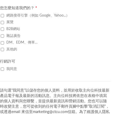
您怎麼知道我們的？
*
網路搜尋引擎（例如 Google、Yahoo...）
展覽
B2B網站
雜誌廣告
DM、EDM、傳單…
其他的
行銷許可
我同意
請勾選“我同意”以儲存您的個人資料，並用於收取主向位科技最新
產品電子報及最新的活動訊息。主向位科技將依您在表格中填寫
的個人資料與您聯繫，並提供最新資訊和營銷活動。您也可以隨
時改變主意，您可從收到的任何電子郵件頁腳中點擊”取消訂閱”，
或透過email 來信至marketing@ctcu.com信箱。為了維護個人隱私